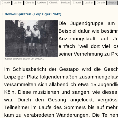
Chronik
Lexikon
Chronik
Lexikon
Chronik
Lexikon
Chronik
Lexikon
Chronik
Gruppe
Edelweißpiraten (Leipziger Platz)
Die Jugendgruppe am L
Beispiel dafür, wie besti
Anziehungskraft auf Ju
einfach "weil dort viel l
seiner Vernehmung zu Prot
Kölner Edelweißpiraten um 1940/41
Im Schlussbericht der Gestapo wird die Gesc
Leipziger Platz folgendermaßen zusammengefas
versammelten sich allabendlich etwa 15 Jugendli
Köln. Diese musizierten und sangen, wie diese
war. Durch den Gesang angelockt, vergröss
Teilnehmer im Laufe des Sommers bis auf mehr 
kam zu verabredeten Wanderungen. Die Teilnehm