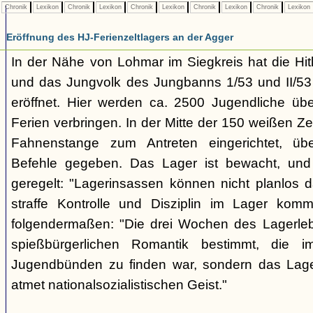
Chronik
Lexikon
Chronik
Lexikon
Chronik
Lexikon
Chronik
Lexikon
Chronik
Lexikon
Eröffnung des HJ-Ferienzeltlagers an der Agger
In der Nähe von Lohmar im Siegkreis hat die Hi
und das Jungvolk des Jungbanns 1/53 und II/53 i
eröffnet. Hier werden ca. 2500 Jugendliche üb
Ferien verbringen. In der Mitte der 150 weißen Zelt
Fahnenstange zum Antreten eingerichtet, üb
Befehle gegeben. Das Lager ist bewacht, und
geregelt: "Lagerinsassen können nicht planlos d
straffe Kontrolle und Disziplin im Lager komm
folgendermaßen: "Die drei Wochen des Lagerleb
spießbürgerlichen Romantik bestimmt, die 
Jugendbünden zu finden war, sondern das Lager
atmet nationalsozialistischen Geist."