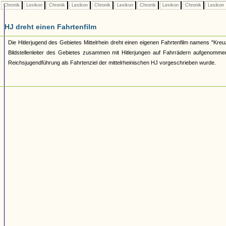
Chronik
Lexikon
Chronik
Lexikon
Chronik
Lexikon
Chronik
Lexikon
Chronik
Lexikon
HJ dreht einen Fahrtenfilm
Die Hitlerjugend des Gebietes Mittelrhein dreht einen eigenen Fahrtenfilm namens "Kr
Bildstellenleiter des Gebietes zusammen mit Hitlerjungen auf Fahrrädern aufgenomm
Reichsjugendführung als Fahrtenziel der mittelrheinischen HJ vorgeschrieben wurde.