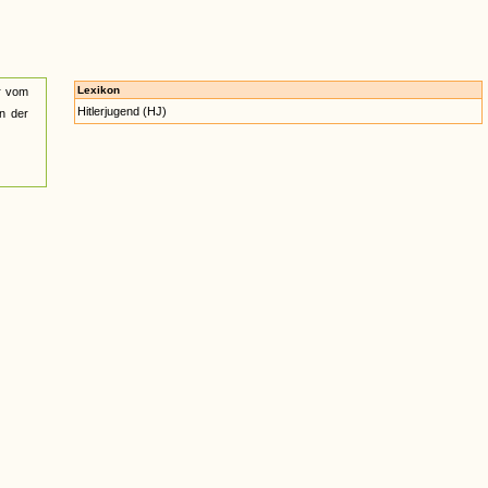
Lexikon
er vom
Hitlerjugend (HJ)
n der