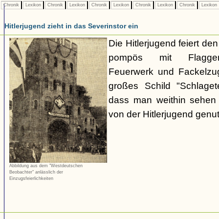
Chronik
Lexikon
Chronik
Lexikon
Chronik
Lexikon
Chronik
Lexikon
Chronik
Lexikon
Hitlerjugend zieht in das Severinstor ein
Die Hitlerjugend feiert de
pompös mit Flaggen-
Feuerwerk und Fackelzug
großes Schild "Schlaget
dass man weithin sehen
von der Hitlerjugend genut
Abbildung aus dem "Westdeutschen
Beobachter" anlässlich der
Einzugsfeierlichkeiten