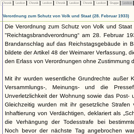
Chronik
Lexikon
Chronik
Lexikon
Chronik
Lexikon
Chronik
Lexikon
Gruppe
Lexikon
Verordnung zum Schutz von Volk und Staat (28. Februar 1933)
Die Verordnung zum Schutz von Volk und Staa
"Reichtagsbrandverordnung“ am 28. Februar 1
Brandanschlag auf das Reichstagsgebäude in Be
bildete der Artikel 48 der Weimarer Verfassung, 
den Erlass von Verordnungen ohne Zustimmung de
Mit ihr wurden wesentliche Grundrechte außer Kr
Versammlungs-, Meinungs- und die Pressefr
Unverletzlichkeit der Wohnung sowie das Post-
Gleichzeitig wurden mit ihr gesetzliche Strafen
Inhaftierung von Verdächtigen, deklariert als „Schu
die Verhängung der Todesstrafe bei bestimmten
Noch bevor der nächste Tag angebrochen wa