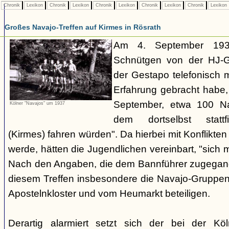
Chronik
Lexikon
Chronik
Lexikon
Chronik
Lexikon
Chronik
Lexikon
Chronik
Lexikon
Großes Navajo-Treffen auf Kirmes in Rösrath
Am 4. September 1937
Schnütgen von der HJ-Ge
der Gestapo telefonisch m
Erfahrung gebracht habe
September, etwa 100 N
Kölner "Navajos" um 1937
dem dortselbst stattf
(Kirmes) fahren würden". Da hierbei mit Konflikten
werde, hätten die Jugendlichen vereinbart, "sich 
Nach den Angaben, die dem Bannführer zugegang
diesem Treffen insbesondere die Navajo-Gruppen
Apostelnkloster und vom Heumarkt beteiligen.
Derartig alarmiert setzt sich der bei der K