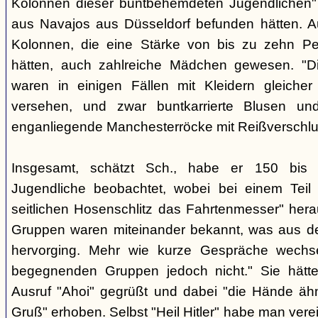
Kolonnen dieser buntbehemdeten Jugendlichen" 
aus Navajos aus Düsseldorf befunden hätten. A
Kolonnen, die eine Stärke von bis zu zehn Per
hätten, auch zahlreiche Mädchen gewesen. "Di
waren in einigen Fällen mit Kleidern gleicher
versehen, und zwar buntkarrierte Blusen un
enganliegende Manchesterröcke mit Reißverschlus
Insgesamt, schätzt Sch., habe er 150 bis 2
Jugendliche beobachtet, wobei bei einem Tei
seitlichen Hosenschlitz das Fahrtenmesser" hera
Gruppen waren miteinander bekannt, was aus de
hervorging. Mehr wie kurze Gespräche wechse
begegnenden Gruppen jedoch nicht." Sie hätt
Ausruf "Ahoi" gegrüßt und dabei "die Hände äh
Gruß" erhoben. Selbst "Heil Hitler" habe man ver