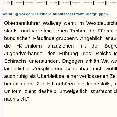
Chronik
Lexikon
Chronik
Lexikon
Chronik
Lexikon
Chronik
Lexikon
Chronik
Lexikon
Warnung vor dem "Treiben" bündischer Pfadfindergruppen
Oberbannführer Wallwey warnt im Westdeutsch
staats- und volksfeindlichen Treiben der Führer
bündischen Pfadfindergruppen". Angeblich erla
die HJ-Uniform anzuziehen mit der Begr
Jugendverbände der Führung des Reichsjug
Schirachs unterstünden. Dagegen erklärt Wallwey
lächerlicher Zersplitterung scheinbar noch wo
auch ruhig als Überbleibsel einer verflossenen Zei
herumlaufen. Zur HJ gehören sie keinesfalls,
Uniform zieht deshalb unweigerlich strafrechtl
nach sich."