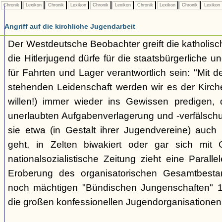
Chronik
Lexikon
Chronik
Lexikon
Chronik
Lexikon
Chronik
Lexikon
Chronik
Lexikon
Angriff auf die kirchliche Jugendarbeit
Der Westdeutsche Beobachter greift die katholisch
die Hitlerjugend dürfe für die staatsbürgerliche un
für Fahrten und Lager verantwortlich sein: "Mit
stehenden Leidenschaft werden wir es der Kirche
willen!) immer wieder ins Gewissen predigen, 
unerlaubten Aufgabenverlagerung und -verfälsch
sie etwa (in Gestalt ihrer Jugendvereine) auch k
geht, in Zelten biwakiert oder gar sich mit G
nationalsozialistische Zeitung zieht eine Paralle
Eroberung des organisatorischen Gesamtbest
noch mächtigen "Bündischen Jungenschaften" 1
die großen konfessionellen Jugendorganisationen