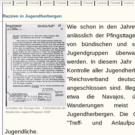
Chronik
Lexikon
Chronik
Lexikon
Chronik
Lexikon
Chronik
Lexikon
Chronik
Lexikon
Razzien in Jugendherbergen
Wie schon in den Jahre
anlässlich der Pfingstt
von bündischen und son
Jugendgruppen überw
werden. In diesem Jahr 
Kontrolle aller Jugendhe
"Reichsverband deuts
angeschlossen sind. Ille
etwa die Navajos, ü
Wanderungen meist 
Schreiben der Gestapo betr. „Fahrtenbetrieb der
Bündischen Jugend Pfingsten 1938“
Jugendherbergen. Die 
"Treff- und Anlaufp
Jugendliche.