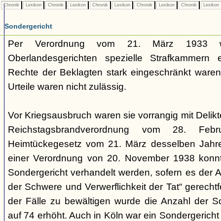
Chronik
Lexikon
Chronik
Lexikon
Chronik
Lexikon
Chronik
Lexikon
Chronik
Lexikon
Sondergericht
Per Verordnung vom 21. März 1933 
Oberlandesgerichten spezielle Strafkammern e
Rechte der Beklagten stark eingeschränkt waren.
Urteile waren nicht zulässig.
Vor Kriegsausbruch waren sie vorrangig mit Deli
Reichstagsbrandverordnung vom 28. Fe
Heimtückegesetz vom 21. März desselben Jahres
einer Verordnung von 20. November 1938 konnte
Sondergericht verhandelt werden, sofern es der 
der Schwere und Verwerflichkeit der Tat“ gerechtf
der Fälle zu bewältigen wurde die Anzahl der 
auf 74 erhöht. Auch in Köln war ein Sondergericht