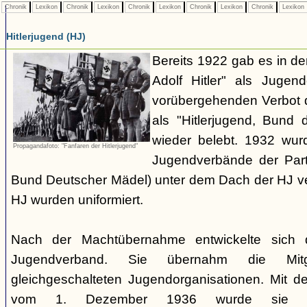
Chronik
Lexikon
Chronik
Lexikon
Chronik
Lexikon
Chronik
Lexikon
Chronik
Lexikon
Hitlerjugend (HJ)
Bereits 1922 gab es in 
Adolf Hitler" als Jugen
vorübergehenden Verbot d
als "Hitlerjugend, Bund 
wieder belebt. 1932 wurd
Propagandafoto: "Fanfaren der Hitlerjugend"
Jugendverbände der Part
Bund Deutscher Mädel) unter dem Dach der HJ vere
HJ wurden uniformiert.
Nach der Machtübernahme entwickelte sich 
Jugendverband. Sie übernahm die Mitgl
gleichgeschalteten Jugendorganisationen. Mit 
vom 1. Dezember 1936 wurde sie zu