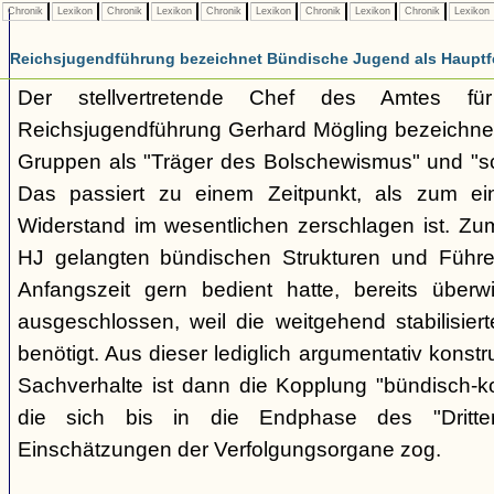
Chronik
Lexikon
Chronik
Lexikon
Chronik
Lexikon
Chronik
Lexikon
Chronik
Lexikon
Reichsjugendführung bezeichnet Bündische Jugend als Hauptf
Der stellvertretende Chef des Amtes fü
Reichsjugendführung Gerhard Mögling bezeichnet 
Gruppen als "Träger des Bolschewismus" und "sc
Das passiert zu einem Zeitpunkt, als zum ei
Widerstand im wesentlichen zerschlagen ist. Zum
HJ gelangten bündischen Strukturen und Führer
Anfangszeit gern bedient hatte, bereits überwi
ausgeschlossen, weil die weitgehend stabilisier
benötigt. Aus dieser lediglich argumentativ konst
Sachverhalte ist dann die Kopplung "bündisch-
die sich bis in die Endphase des "Dritte
Einschätzungen der Verfolgungsorgane zog.