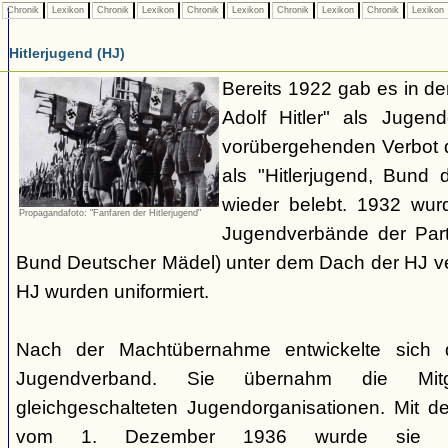
Chronik
Lexikon
Chronik
Lexikon
Chronik
Lexikon
Chronik
Lexikon
Chronik
Lexikon
Hitlerjugend (HJ)
Bereits 1922 gab es in 
Adolf Hitler" als Jugen
vorübergehenden Verbot d
als "Hitlerjugend, Bund 
wieder belebt. 1932 wurd
Propagandafoto: "Fanfaren der Hitlerjugend"
Jugendverbände der Part
Bund Deutscher Mädel) unter dem Dach der HJ vere
HJ wurden uniformiert.
Nach der Machtübernahme entwickelte sich 
Jugendverband. Sie übernahm die Mitgl
gleichgeschalteten Jugendorganisationen. Mit 
vom 1. Dezember 1936 wurde sie zu