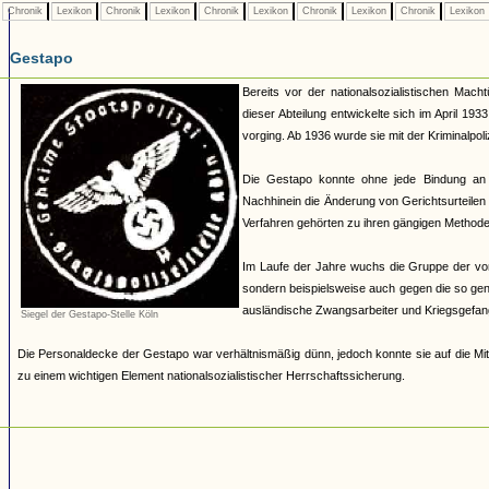
Chronik
Lexikon
Chronik
Lexikon
Chronik
Lexikon
Chronik
Lexikon
Chronik
Lexikon
Gestapo
Bereits vor der nationalsozialistischen Mach
dieser Abteilung entwickelte sich im April 19
vorging. Ab 1936 wurde sie mit der Kriminalpoli
Die Gestapo konnte ohne jede Bindung an
Nachhinein die Änderung von Gerichtsurteilen 
Verfahren gehörten zu ihren gängigen Methoden.
Im Laufe der Jahre wuchs die Gruppe der von 
sondern beispielsweise auch gegen die so ge
ausländische Zwangsarbeiter und Kriegsgefan
Siegel der Gestapo-Stelle Köln
Die Personaldecke der Gestapo war verhältnismäßig dünn, jedoch konnte sie auf die Mit
zu einem wichtigen Element nationalsozialistischer Herrschaftssicherung.