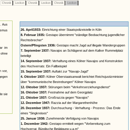
Chronik
Lexikon
Chronik
Lexikon
Chronik
Lexikon
n. Aus
26. April1933:
Einrichtung einer Staatspolizeistelle in Köln
lismus
8. Februar 1935:
Gestapo übernimmt "ständige Beobachtung jugendlicher
Rechtsbrecher"
Ostern/Pfingsten 1936:
Gestapo macht Jagd auf illegale Wandergruppen
ar im
7. September 1937:
Navajos an Schlägerei auf dem Kalker Rummelplatz
n ohne
beteiligt
14. September 1937:
Verhaftung eines Kölner Navajos und Konstruktion
des Hochverrats: Ein Fallbeispiel
n vor,
15. September 1937:
Auftakt zur "Navajo-Jagd"
 gegen
4. Oktober 1937:
Kölner Oberstaatsanwalt berichtet Reichsjustizminister
über "kommunistische Bestrebungen" Kölner Navajos
12. Oktober 1937:
Störungen beim "Verkehrserziehungsdienst"
16. Oktober 1937:
Festnahme auf dem Georgplatz
de sie
21. Oktober 1937:
Großrazzia gegen "Navajos"
12. Dezember 1947:
Razzia auf der Margarethenhöhe
20. Dezember 1937:
Durchsuchung - Verhaftung - Prozess: Das Ende
eines "Singkreises"
25. Januar 1938:
Zunehmende Verfolgung von Navajos
1. Dezember 1942:
Gestapo ermittelt wegen "Vorbereitung zum
Hochverrat, Bündische Betätigung u.a.m"