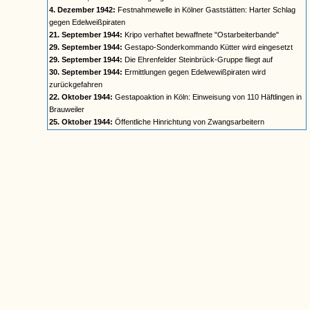
4. Dezember 1942:
Festnahmewelle in Kölner Gaststätten: Harter Schlag
gegen Edelweißpiraten
21. September 1944:
Kripo verhaftet bewaffnete "Ostarbeiterbande"
29. September 1944:
Gestapo-Sonderkommando Kütter wird eingesetzt
29. September 1944:
Die Ehrenfelder Steinbrück-Gruppe fliegt auf
30. September 1944:
Ermittlungen gegen Edelwewißpiraten wird
zurückgefahren
22. Oktober 1944:
Gestapoaktion in Köln: Einweisung von 110 Häftlingen in
Brauweiler
25. Oktober 1944:
Öffentliche Hinrichtung von Zwangsarbeitern