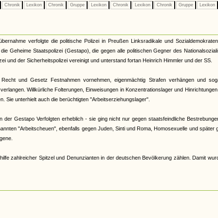
Chronik
Lexikon
Chronik
Gruppe
Lexikon
Chronik
Lexikon
Chronik
Gruppe
Lexikon
tübernahme verfolgte die politische Polizei in Preußen Linksradikale und Sozialdemokrate
33 die Geheime Staatspolizei (Gestapo), die gegen alle politischen Gegner des Nationalsozia
zei und der Sicherheitspolizei vereinigt und unterstand fortan Heinrich Himmler und der SS.
 Recht und Gesetz Festnahmen vornehmen, eigenmächtig Strafen verhängen und sog
verlangen. Willkürliche Folterungen, Einweisungen in Konzentrationslager und Hinrichtunge
 Sie unterhielt auch die berüchtigten "Arbeitserziehungslager".
der Gestapo Verfolgten erheblich - sie ging nicht nur gegen staatsfeindliche Bestrebunge
nannten "Arbeitscheuen", ebenfalls gegen Juden, Sinti und Roma, Homosexuelle und später
gene.
hilfe zahlreicher Spitzel und Denunzianten in der deutschen Bevölkerung zählen. Damit wur