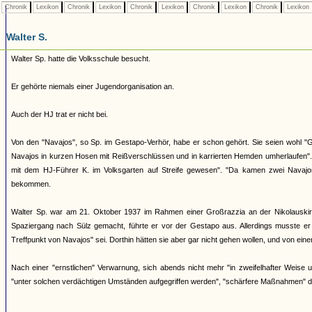
Chronik
Lexikon
Chronik
Lexikon
Chronik
Lexikon
Chronik
Lexikon
Chronik
Lexikon
Walter S.
Walter Sp. hatte die Volksschule besucht.
Er gehörte niemals einer Jugendorganisation an.
Auch der HJ trat er nicht bei.
Von den "Navajos", so Sp. im Gestapo-Verhör, habe er schon gehört. Sie seien wohl "Ge
Navajos in kurzen Hosen mit Reißverschlüssen und in karrierten Hemden umherlaufen". 
mit dem HJ-Führer K. im Volksgarten auf Streife gewesen". "Da kamen zwei Navajos
bekommen.
Walter Sp. war am 21. Oktober 1937 im Rahmen einer Großrazzia an der Nikolauskirc
Spaziergang nach Sülz gemacht, führte er vor der Gestapo aus. Allerdings musste er
Treffpunkt von Navajos" sei. Dorthin hätten sie aber gar nicht gehen wollen, und von ei
Nach einer "ernstlichen" Verwarnung, sich abends nicht mehr "in zweifelhafter Weise 
"unter solchen verdächtigen Umständen aufgegriffen werden", "schärfere Maßnahmen" 