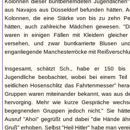
Kolonnen dieser buntbehemdeten Jugendlichen" 
aus Navajos aus Düsseldorf befunden hätten. A
Kolonnen, die eine Stärke von bis zu zehn Per
hätten, auch zahlreiche Mädchen gewesen. "Di
waren in einigen Fällen mit Kleidern gleicher
versehen, und zwar buntkarrierte Blusen un
enganliegende Manchesterröcke mit Reißverschlus
Insgesamt, schätzt Sch., habe er 150 bis 2
Jugendliche beobachtet, wobei bei einem Tei
seitlichen Hosenschlitz das Fahrtenmesser" hera
Gruppen waren miteinander bekannt, was aus de
hervorging. Mehr wie kurze Gespräche wechse
begegnenden Gruppen jedoch nicht." Sie hätt
Ausruf "Ahoi" gegrüßt und dabei "die Hände äh
Gruß" erhoben. Selbst "Heil Hitler" habe man ver