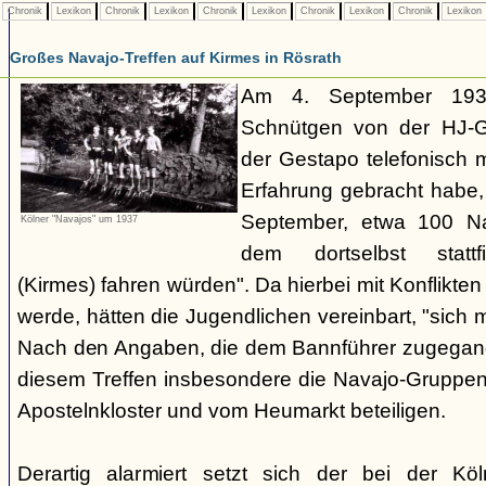
Chronik
Lexikon
Chronik
Lexikon
Chronik
Lexikon
Chronik
Lexikon
Chronik
Lexikon
Großes Navajo-Treffen auf Kirmes in Rösrath
Am 4. September 1937
Schnütgen von der HJ-Ge
der Gestapo telefonisch m
Erfahrung gebracht habe
September, etwa 100 N
Kölner "Navajos" um 1937
dem dortselbst stattf
(Kirmes) fahren würden". Da hierbei mit Konflikten
werde, hätten die Jugendlichen vereinbart, "sich 
Nach den Angaben, die dem Bannführer zugegang
diesem Treffen insbesondere die Navajo-Gruppen
Apostelnkloster und vom Heumarkt beteiligen.
Derartig alarmiert setzt sich der bei der K