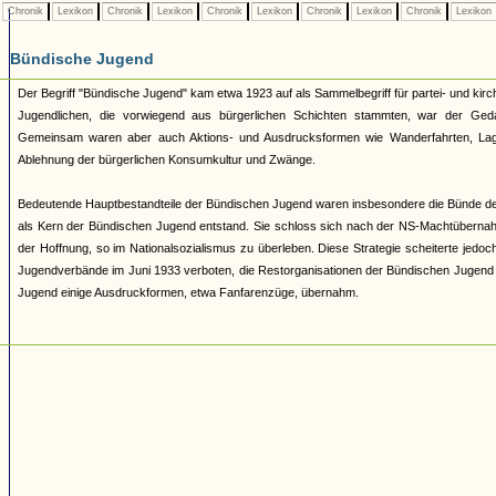
Chronik
Lexikon
Chronik
Lexikon
Chronik
Lexikon
Chronik
Lexikon
Chronik
Lexikon
Bündische Jugend
Der Begriff "Bündische Jugend" kam etwa 1923 auf als Sammelbegriff für partei- und 
Jugendlichen, die vorwiegend aus bürgerlichen Schichten stammten, war der Geda
Gemeinsam waren aber auch Aktions- und Ausdrucksformen wie Wanderfahrten, Lage
Ablehnung der bürgerlichen Konsumkultur und Zwänge.
Bedeutende Hauptbestandteile der Bündischen Jugend waren insbesondere die Bünde d
als Kern der Bündischen Jugend entstand. Sie schloss sich nach der NS-Machtüberna
der Hoffnung, so im Nationalsozialismus zu überleben. Diese Strategie scheiterte jed
Jugendverbände im Juni 1933 verboten, die Restorganisationen der Bündischen Jugend 193
Jugend einige Ausdruckformen, etwa Fanfarenzüge, übernahm.