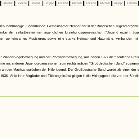
Chronik
Lexikon
Chronik
Gruppe
Lexikon
Chronik
Lexikon
Chronik
Gruppe
Chronik
kirchenunabhängige Jugendbünde. Gemeinsamer Nenner der in der Bündischen Jugend organis
nke der selbstbestimmten jugendlichen Erziehungsgemeinschaft ("Jugend erzieht Juge
r, gemeinsames Musizieren, sowie eine starke Heimat- und Naturnähe, verbunden mit 
er Wandervogelbewegung und der Pfadfinderbewegung, aus denen 1927 die "Deutsche Freis
hme mit anderen Jugendorganisationen zum rechtslastigen "Großdeutschen Bund" zusamme
och an den Machtansprüchen der Hitlerjugend. Der Großdeutsche Bund wurde als einer der 
6. Viele ihrer Mitglieder und Führungskräfte gingen in die Hitlerjugend, die von der Bünd