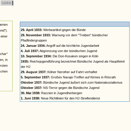
Lexikon
ierten
29. April 1933:
Werbeartikel gegen die Bünde
nd").
29. November 1933:
Warnung vor dem "Treiben" bündischer
einer
Pfadfindergruppen
24. Januar 1934:
Angriff auf die kirchliche Jugendarbeit
4. Juli 1937:
Abgrenzung von der bündischen Jugend
char"
10. September 1934:
Die Don-Kosaken singen in Köln
n, in
1935:
Reichsjugendführung bezeichnet Bündische Jugend als Hauptfeind
ersten
der HJ
ischen
29. August 1937:
Kölner Nerother auf Fahrt verhaftet
5. September 1937:
Großes Navajo-Treffen auf Kirmes in Rösrath
Oktober 1937:
Bündische Jugend äußert sich zum Nationalsozialismus
Oktober 1937:
NS-Terror gegen die Bündische Jugend
30. Mai 1938:
Razzien in Jugendherbergen
1. Juni 1938:
Neue Richtlinien für den HJ-Streifendienst