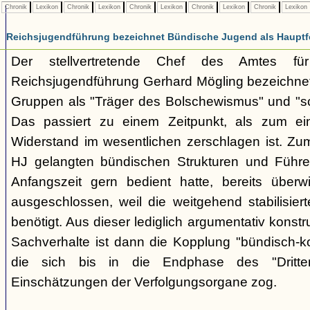
Chronik
Lexikon
Chronik
Lexikon
Chronik
Lexikon
Chronik
Lexikon
Chronik
Lexikon
Reichsjugendführung bezeichnet Bündische Jugend als Hauptf
Der stellvertretende Chef des Amtes fü
Reichsjugendführung Gerhard Mögling bezeichnet 
Gruppen als "Träger des Bolschewismus" und "sc
Das passiert zu einem Zeitpunkt, als zum ei
Widerstand im wesentlichen zerschlagen ist. Zum
HJ gelangten bündischen Strukturen und Führer
Anfangszeit gern bedient hatte, bereits überwi
ausgeschlossen, weil die weitgehend stabilisier
benötigt. Aus dieser lediglich argumentativ konst
Sachverhalte ist dann die Kopplung "bündisch-
die sich bis in die Endphase des "Dritte
Einschätzungen der Verfolgungsorgane zog.