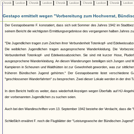
Chronik
Lexikon
Chronik
Lexikon
Chronik
Lexikon
Chronik
Lexikon
Chronik
Lexikon
Gestapo ermittelt wegen "Vorbereitung zum Hochverrat, Bündis
Der Gestapobeamte F. konstatiert, dass sich seit Sommer des Jahres 1942 im Stadtbezirk 
seinem Bericht die wichtigsten Ermittlungsergebnisse des vergangenen halben Jahres 
"Die Jugendlichen tragen zum Zeichen ihrer Verbundenheit Totenkopf- und Edelweissabzei
Die weiblichen Jugendlichen tragen ausgesprochene Wanderkleidung. Die Vorbeze
Verbundenheit Totenkopf- und Edelweissabzeichen. Sie sind mit kurzer Hose, Pluderh
ausgesprochene Wanderkleidung. An diesen Wanderungen beteiligen sich Jungen und Mä
Kampieren in Scheunen und Waldhütten ist zur Gewohnheit geworden, was zur sittliche
früheren Bündischen Jugend gehörten." Der Gestapobeamte listet verschiedene Gas
"geschlossenen Wanderfahrten" zu besprechen. Zwei dieser Lokale werden in der drei T
In dem Bericht heißt es weiter, dass wiederholt Anzeigen wegen Überfalls auf HJ-Ang
der vorbenannten Jugendlichen zu suchen seien.
Auch bei den Wandinschriften vom 13. September 1942 bestehe der Verdacht, dass die
Schließlich erwähnt F. noch die Flugblätter der "Leistungswoche der Bündischen Jugen