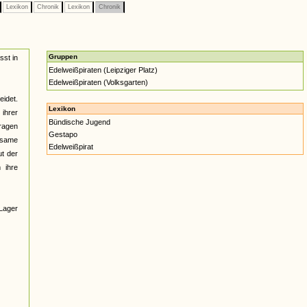
Lexikon
Chronik
Lexikon
Chronik
Gruppen
sst in
Edelweißpiraten (Leipziger Platz)
Edelweißpiraten (Volksgarten)
eidet.
Lexikon
ihrer
Bündische Jugend
ragen
Gestapo
nsame
Edelweißpirat
ut der
 ihre
 Lager