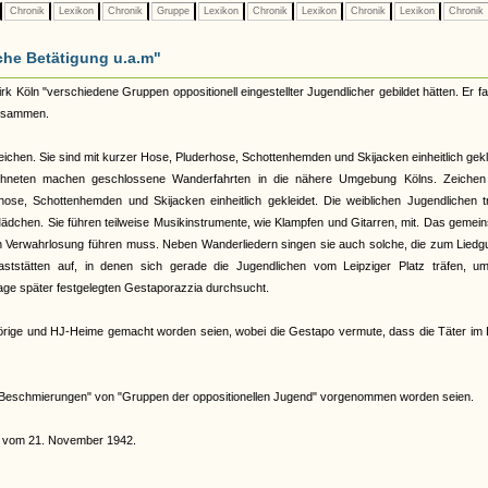
Chronik
Lexikon
Chronik
Gruppe
Lexikon
Chronik
Lexikon
Chronik
Lexikon
Chronik
che Betätigung u.a.m"
Köln "verschiedene Gruppen oppositionell eingestellter Jugendlicher gebildet hätten. Er fa
zusammen.
chen. Sie sind mit kurzer Hose, Pluderhose, Schottenhemden und Skijacken einheitlich gekl
ichneten machen geschlossene Wanderfahrten in die nähere Umgebung Kölns. Zeichen 
ose, Schottenhemden und Skijacken einheitlich gekleidet. Die weiblichen Jugendlichen t
dchen. Sie führen teilweise Musikinstrumente, wie Klampfen und Gitarren, mit. Das gemei
n Verwahrlosung führen muss. Neben Wanderliedern singen sie auch solche, die zum Liedg
tstätten auf, in denen sich gerade die Jugendlichen vom Leipziger Platz träfen, um
age später festgelegten Gestaporazzia durchsucht.
ehörige und HJ-Heime gemacht worden seien, wobei die Gestapo vermute, dass die Täter im
 "Beschmierungen" von "Gruppen der oppositionellen Jugend" vorgenommen worden seien.
d" vom 21. November 1942.