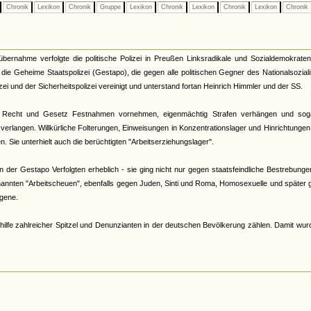
Chronik
Lexikon
Chronik
Gruppe
Lexikon
Chronik
Lexikon
Chronik
Lexikon
Chronik
tübernahme verfolgte die politische Polizei in Preußen Linksradikale und Sozialdemokrate
33 die Geheime Staatspolizei (Gestapo), die gegen alle politischen Gegner des Nationalsozia
zei und der Sicherheitspolizei vereinigt und unterstand fortan Heinrich Himmler und der SS.
 Recht und Gesetz Festnahmen vornehmen, eigenmächtig Strafen verhängen und sog
verlangen. Willkürliche Folterungen, Einweisungen in Konzentrationslager und Hinrichtunge
 Sie unterhielt auch die berüchtigten "Arbeitserziehungslager".
der Gestapo Verfolgten erheblich - sie ging nicht nur gegen staatsfeindliche Bestrebunge
nannten "Arbeitscheuen", ebenfalls gegen Juden, Sinti und Roma, Homosexuelle und später
gene.
hilfe zahlreicher Spitzel und Denunzianten in der deutschen Bevölkerung zählen. Damit wur