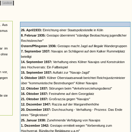
Lexikon
n. Aus
26. April1933:
Einrichtung einer Staatspolizeistelle in Köln
lismus
8. Februar 1935:
Gestapo übernimmt "ständige Beobachtung jugendlicher
Rechtsbrecher"
Ostern/Pfingsten 1936:
Gestapo macht Jagd auf illegale Wandergruppen
ar im
7. September 1937:
Navajos an Schlägerei auf dem Kalker Rummelplatz
n ohne
beteiligt
14. September 1937:
Verhaftung eines Kölner Navajos und Konstruktion
des Hochverrats: Ein Fallbeispiel
n vor,
15. September 1937:
Auftakt zur "Navajo-Jagd"
 gegen
4. Oktober 1937:
Kölner Oberstaatsanwalt berichtet Reichsjustizminister
über "kommunistische Bestrebungen" Kölner Navajos
12. Oktober 1937:
Störungen beim "Verkehrserziehungsdienst"
16. Oktober 1937:
Festnahme auf dem Georgplatz
de sie
21. Oktober 1937:
Großrazzia gegen "Navajos"
12. Dezember 1947:
Razzia auf der Margarethenhöhe
20. Dezember 1937:
Durchsuchung - Verhaftung - Prozess: Das Ende
eines "Singkreises"
25. Januar 1938:
Zunehmende Verfolgung von Navajos
1. Dezember 1942:
Gestapo ermittelt wegen "Vorbereitung zum
Hochverrat, Bündische Betätigung u.a.m"