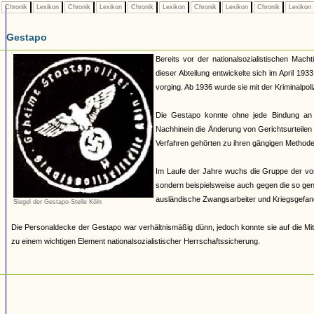
Chronik
Lexikon
Chronik
Lexikon
Chronik
Lexikon
Chronik
Lexikon
Chronik
Lexikon
Gestapo
Bereits vor der nationalsozialistischen Mach
dieser Abteilung entwickelte sich im April 19
vorging. Ab 1936 wurde sie mit der Kriminalpoli
Die Gestapo konnte ohne jede Bindung an
Nachhinein die Änderung von Gerichtsurteilen 
Verfahren gehörten zu ihren gängigen Methoden.
Im Laufe der Jahre wuchs die Gruppe der von 
sondern beispielsweise auch gegen die so ge
ausländische Zwangsarbeiter und Kriegsgefan
Siegel der Gestapo-Stelle Köln
Die Personaldecke der Gestapo war verhältnismäßig dünn, jedoch konnte sie auf die Mit
zu einem wichtigen Element nationalsozialistischer Herrschaftssicherung.