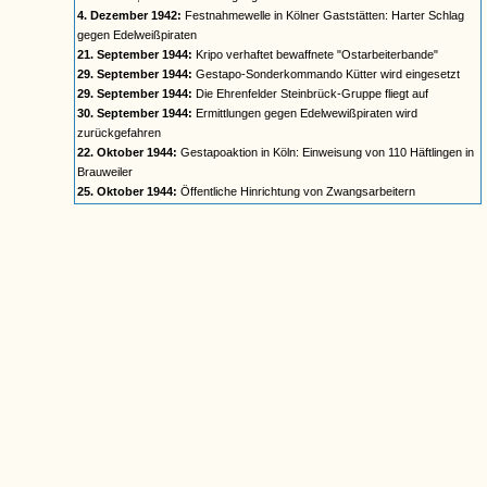
4. Dezember 1942:
Festnahmewelle in Kölner Gaststätten: Harter Schlag
gegen Edelweißpiraten
21. September 1944:
Kripo verhaftet bewaffnete "Ostarbeiterbande"
29. September 1944:
Gestapo-Sonderkommando Kütter wird eingesetzt
29. September 1944:
Die Ehrenfelder Steinbrück-Gruppe fliegt auf
30. September 1944:
Ermittlungen gegen Edelwewißpiraten wird
zurückgefahren
22. Oktober 1944:
Gestapoaktion in Köln: Einweisung von 110 Häftlingen in
Brauweiler
25. Oktober 1944:
Öffentliche Hinrichtung von Zwangsarbeitern