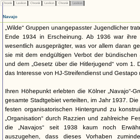
Chronik
Lexikon
Chronik
Lexikon
Chronik
Lexikon
Navajo
„Wilde“ Gruppen unangepasster Jugendlicher trate
Ende 1934 in Erscheinung. Ab 1936 war ihre 
wesentlich ausgeprägter, was vor allem daran ge
sie mit dem endgültigen Verbot der bündischen
und dem „Gesetz über die Hitlerjugend“ vom 1. 
das Interesse von HJ-Streifendienst und Gestapo 
Ihren Höhepunkt erlebten die Kölner „Navajo“-Gr
gesamte Stadtgebiet verteilten, im Jahr 1937. Di
festen organisatorischen Hintergrund zu konstru
„Organisation“ durch Razzien und zahlreiche F
die „Navajos“ seit 1938 kaum noch Erwähn
auszugehen, dass dieses Vorhaben zumindes