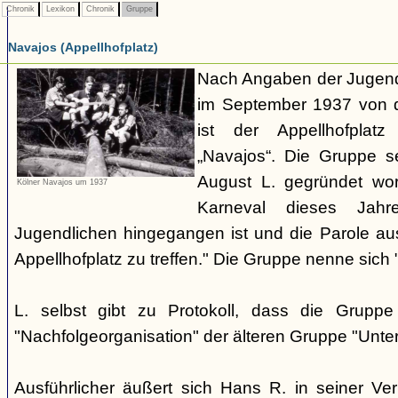
Chronik
Lexikon
Chronik
Gruppe
Navajos (Appellhofplatz)
Nach Angaben der Jugendl
im September 1937 von d
ist der Appellhofplatz
„Navajos“. Die Gruppe s
August L. gegründet wor
Kölner Navajos um 1937
Karneval dieses Jah
Jugendlichen hingegangen ist und die Parole a
Appellhofplatz zu treffen." Die Gruppe nenne sich 
L. selbst gibt zu Protokoll, dass die Gruppe
"Nachfolgeorganisation" der älteren Gruppe "Unt
Ausführlicher äußert sich Hans R. in seiner V