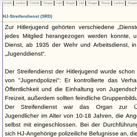
Chronik
Lexikon
Chronik
Gruppe
Lied
Gruppe
Lied
Gruppe
Person
Lexikon
Grupp
HJ-Streifendienst (SRD)
Zur Hitlerjugend gehörten verschiedene „Dienst
jedes Mitglied herangezogen werden konnte, u
Dienst, ab 1935 der Wehr und Arbeitsdienst, in
„Jugenddienst“.
Der Streifendienst der Hitlerjugend wurde schon 
von "Jugendpolizei": Er kontrollierte das Verha
Öffentlichkeit und die Einhaltung von Jugends
Freizeit, außerdem sollten feindliche Gruppenbil
Der Streifendienst war das Organ zur Üb
Jugendlicher im Alter von 10-18 Jahren, die Ang
selbst mit eingeschlossen. Bei der Durchführu
sich HJ-Angehörige polizeiliche Befugnisse an, di