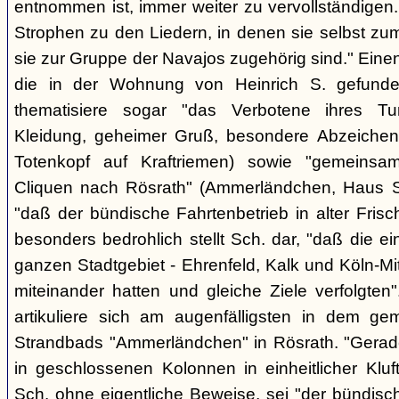
entnommen ist, immer weiter zu vervollständigen
Strophen zu den Liedern, in denen sie selbst zu
sie zur Gruppe der Navajos zugehörig sind." Einen
die in der Wohnung von Heinrich S. gefunden
thematisiere sogar "das Verbotene ihres Tuns
Kleidung, geheimer Gruß, besondere Abzeichen (z
Totenkopf auf Kraftriemen) sowie "gemeinsa
Cliquen nach Rösrath" (Ammerländchen, Haus St
"daß der bündische Fahrtenbetrieb in alter Frisch
besonders bedrohlich stellt Sch. dar, "daß die 
ganzen Stadtgebiet - Ehrenfeld, Kalk und Köln-M
miteinander hatten und gleiche Ziele verfolgt
artikuliere sich am augenfälligsten in dem ge
Strandbads "Ammerländchen" in Rösrath. "Gerade
in geschlossenen Kolonnen in einheitlicher Kluft 
Sch. ohne eigentliche Beweise, sei "der bündisc