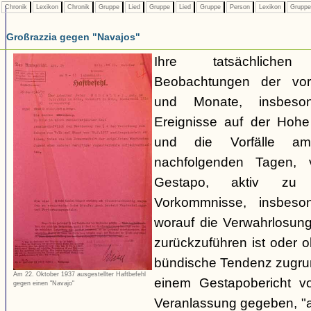
Chronik
Lexikon
Chronik
Gruppe
Lied
Gruppe
Lied
Gruppe
Person
Lexikon
Grupp
Großrazzia gegen "Navajos"
Ihre tatsächliche
Beobachtungen der vo
und Monate, insbeso
Ereignisse auf der Hoh
und die Vorfälle a
nachfolgenden Tagen, 
Gestapo, aktiv zu 
Vorkommnisse, insbeson
worauf die Verwahrlosun
zurückzuführen ist oder 
bündische Tendenz zugrund
Am 22. Oktober 1937 ausgestellter Haftbefehl
einem Gestapobericht v
gegen einen "Navajo"
Veranlassung gegeben, "a