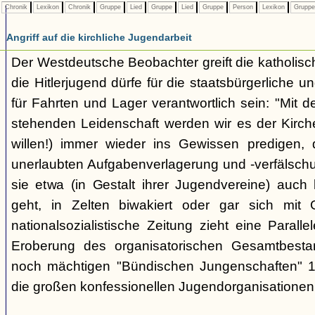
Chronik
Lexikon
Chronik
Gruppe
Lied
Gruppe
Lied
Gruppe
Person
Lexikon
Grupp
Angriff auf die kirchliche Jugendarbeit
Der Westdeutsche Beobachter greift die katholisch
die Hitlerjugend dürfe für die staatsbürgerliche un
für Fahrten und Lager verantwortlich sein: "Mit
stehenden Leidenschaft werden wir es der Kirche
willen!) immer wieder ins Gewissen predigen, 
unerlaubten Aufgabenverlagerung und -verfälsch
sie etwa (in Gestalt ihrer Jugendvereine) auch k
geht, in Zelten biwakiert oder gar sich mit G
nationalsozialistische Zeitung zieht eine Paralle
Eroberung des organisatorischen Gesamtbest
noch mächtigen "Bündischen Jungenschaften" 1
die großen konfessionellen Jugendorganisationen