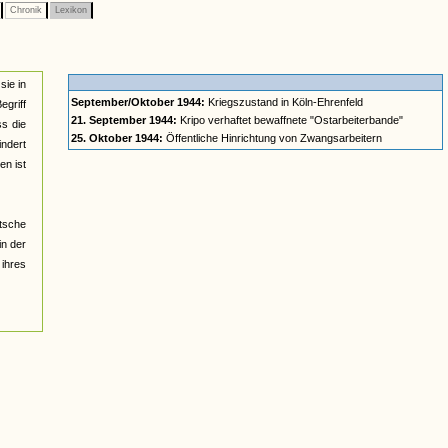
Chronik
Lexikon
sie in
September/Oktober 1944:
Kriegszustand in Köln-Ehrenfeld
egriff
21. September 1944:
Kripo verhaftet bewaffnete "Ostarbeiterbande"
ss die
25. Oktober 1944:
Öffentliche Hinrichtung von Zwangsarbeitern
ndert
en ist
tsche
in der
ihres