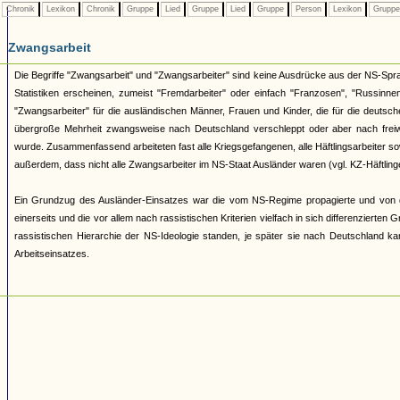
Chronik
Lexikon
Chronik
Gruppe
Lied
Gruppe
Lied
Gruppe
Person
Lexikon
Grupp
Zwangsarbeit
Die Begriffe "Zwangsarbeit" und "Zwangsarbeiter" sind keine Ausdrücke aus der NS-Sprac
Statistiken erscheinen, zumeist "Fremdarbeiter" oder einfach "Franzosen", "Russinnen
"Zwangsarbeiter" für die ausländischen Männer, Frauen und Kinder, die für die deutsc
übergroße Mehrheit zwangsweise nach Deutschland verschleppt oder aber nach freiwi
wurde. Zusammenfassend arbeiteten fast alle Kriegsgefangenen, alle Häftlingsarbeiter so
außerdem, dass nicht alle Zwangsarbeiter im NS-Staat Ausländer waren (vgl. KZ-Häftlin
Ein Grundzug des Ausländer-Einsatzes war die vom NS-Regime propagierte und von der
einerseits und die vor allem nach rassistischen Kriterien vielfach in sich differenzierte
rassistischen Hierarchie der NS-Ideologie standen, je später sie nach Deutschland 
Arbeitseinsatzes.