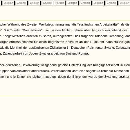
e
Lexikon
Chronik
Lexikon
Gruppe
Person
Lexikon
Chronik
Lexikon
Chronik
Lexikon
he. Während des Zweiten Weltkriegs nannte man die "ausländischen Arbeitskräfte", als die 
", "Ost"- oder "Westarbeiter" usw. In den letzten Jahren aber hat sich weitgehend der B
he Kriegswirtschaft arbeiten mussten, durchgesetzt. Dies trägt der Tatsache Rechnung, da
lliger Arbeitsaufnahme für einen begrenzten Zeitraum an der Rückkehr nach Hause gehi
wie die Mehrheit der ausländischen Zivilarbeiter im Deutschen Reich unter Zwang. Zu beacht
ge, Zwangsarbeit von Juden, Zwangsarbeit von Sinti und Roma).
 deutschen Bevölkerung weitgehend geteilte Unterteilung der Kriegsgesellschaft in Deu
n Gruppen von Ausländer andererseits. Vereinfachend lässt sich sagen: Je tiefer die Menschen 
kamen und je länger sie bleiben mussten, desto dominierender wurde der Zwangscharakter 