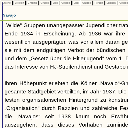
Chronik
Lexikon
Chronik
Gruppe
Lied
Gruppe
Lied
Gruppe
Person
Lexikon
Grupp
Navajo
„Wilde“ Gruppen unangepasster Jugendlicher trate
Ende 1934 in Erscheinung. Ab 1936 war ihre 
wesentlich ausgeprägter, was vor allem daran ge
sie mit dem endgültigen Verbot der bündischen
und dem „Gesetz über die Hitlerjugend“ vom 1. 
das Interesse von HJ-Streifendienst und Gestapo 
Ihren Höhepunkt erlebten die Kölner „Navajo“-Gr
gesamte Stadtgebiet verteilten, im Jahr 1937. Di
festen organisatorischen Hintergrund zu konstru
„Organisation“ durch Razzien und zahlreiche F
die „Navajos“ seit 1938 kaum noch Erwähn
auszugehen, dass dieses Vorhaben zumindes