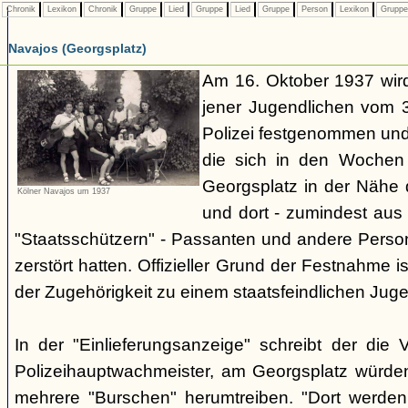
Chronik
Lexikon
Chronik
Gruppe
Lied
Gruppe
Lied
Gruppe
Person
Lexikon
Grupp
Navajos (Georgsplatz)
Am 16. Oktober 1937 wird
jener Jugendlichen vom 3.
Polizei festgenommen un
die sich in den Woche
Georgsplatz in der Nähe 
Kölner Navajos um 1937
und dort - zumindest aus 
"Staatsschützern" - Passanten und andere Person
zerstört hatten. Offizieller Grund der Festnahme is
der Zugehörigkeit zu einem staatsfeindlichen Jug
In der "Einlieferungsanzeige" schreibt der die 
Polizeihauptwachmeister, am Georgsplatz würde
mehrere "Burschen" herumtreiben. "Dort werde