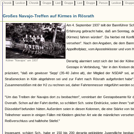
Chronik
Lexikon
Chronik
Gruppe
Lied
Gruppe
Lied
Gruppe
Person
Lexikon
Grupp
Großes Navajo-Treffen auf Kirmes in Rösrath
Am 4. September 1937 teilt der Bannführer Sch
Erfahrung gebracht habe, daß am Sonntag, de
(Kirmes) fahren würden". Da hierbei mit Konfl
versehen". Nach den Angaben, die dem Bannf
Appellhofplatz, vom Apostelnkloster und vom H
Kölner "Navajos" um 1937
Derartig alarmiert setzt sich der bei der Kö
Gestapo in Verbindung, "der in den Kreisen d
präzisiert, "daß ein gewisser 'Sepp' (35-40 Jahre alt), der Mitglied der NSDAP sei,
Straßenecken in Köln abgefahren sei und zur Fahrt nach Rösrath aufgefordert habe"
Zusammenstößen mit der HJ zu rechnen sei, daher Fahrtenmesser mitgeführt werden sol
"Um das Treiben der Navajos dort zu beobachten", vereinbart der Gestapobeamte für 
Overath. Schon auf der Fahrt dorthin, so schildert Sch. seine Eindrücke, seien ihnen "
Düsseldorf befunden hätten. Außerdem seien in diesen Kolonnen, die eine Stärke von b
Teilnehmer waren in einigen Fällen mit Kleidern gleicher Art wie die männlichen vers
Reißverschluss und halbhohe Stiefel."
Insgesamt, schätzt Sch., habe er 150 bis 200 derartig gekleidete Jugendliche beoba