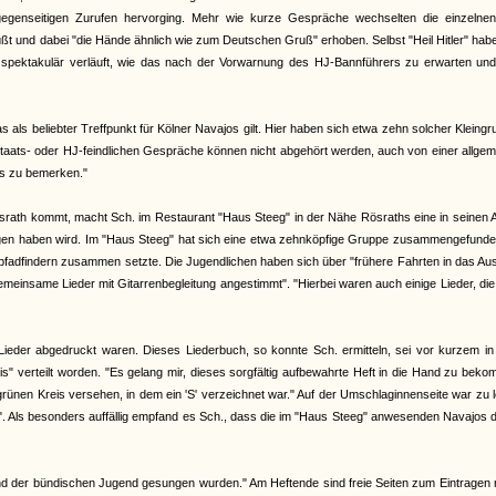
egenseitigen Zurufen hervorging. Mehr wie kurze Gespräche wechselten die einzelnen
üßt und dabei "die Hände ähnlich wie zum Deutschen Gruß" erhoben. Selbst "Heil Hitler" ha
 spektakulär verläuft, wie das nach der Vorwarnung des HJ-Bannführers zu erwarten un
ls beliebter Treffpunkt für Kölner Navajos gilt. Hier haben sich etwa zehn solcher Kleing
 staats- oder HJ-feindlichen Gespräche können nicht abgehört werden, auch von einer allge
ts zu bemerken."
srath kommt, macht Sch. im Restaurant "Haus Steeg" in der Nähe Rösraths eine in seinen
olgen haben wird. Im "Haus Steeg" hat sich eine etwa zehnköpfige Gruppe zusammengefunde
adfindern zusammen setzte. Die Jugendlichen haben sich über "frühere Fahrten in das Aus
insame Lieder mit Gitarrenbegleitung angestimmt". "Hierbei waren auch einige Lieder, di
Lieder abgedruckt waren. Dieses Liederbuch, so konnte Sch. ermitteln, sei vor kurzem in
" verteilt worden. "Es gelang mir, dieses sorgfältig aufbewahrte Heft in die Hand zu bek
 grünen Kreis versehen, in dem ein 'S' verzeichnet war." Auf der Umschlaginnenseite war zu 
Als besonders auffällig empfand es Sch., dass die im "Haus Steeg" anwesenden Navajos d
n und der bündischen Jugend gesungen wurden." Am Heftende sind freie Seiten zum Eintragen