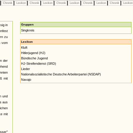
Chronik
Lexikon
Chronik
Lexikon
Chronik
Lexikon
Chronik
Lexikon
Chronik
Lexiko
Gruppen
sig in
Singkreis
nfest
ern zu
Lexikon
n vom
Kluft
Hitlerjugend (HJ)
Bündische Jugend
nn der
HJ-Streifendienst (SRD)
gehend
Lieder
annten
Nationalsozialistische Deutsche Arbeiterpartei (NSDAP)
ß mit
Navajo
h und
os aus
lichen
ke mit
sser"