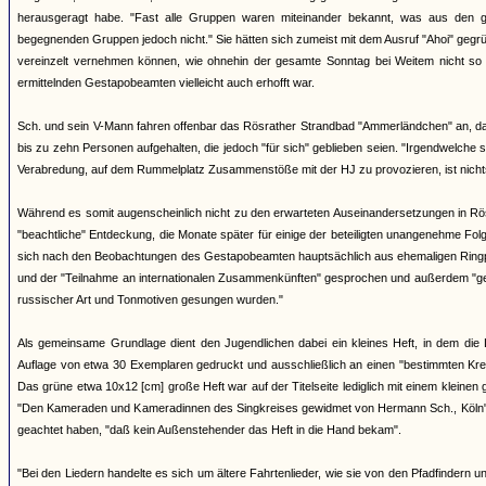
herausgeragt habe. "Fast alle Gruppen waren miteinander bekannt, was aus den g
begegnenden Gruppen jedoch nicht." Sie hätten sich zumeist mit dem Ausruf "Ahoi" gegr
vereinzelt vernehmen können, wie ohnehin der gesamte Sonntag bei Weitem nicht so
ermittelnden Gestapobeamten vielleicht auch erhofft war.
Sch. und sein V-Mann fahren offenbar das Rösrather Strandbad "Ammerländchen" an, das a
bis zu zehn Personen aufgehalten, die jedoch "für sich" geblieben seien. "Irgendwelche
Verabredung, auf dem Rummelplatz Zusammenstöße mit der HJ zu provozieren, ist nich
Während es somit augenscheinlich nicht zu den erwarteten Auseinandersetzungen in Rö
"beachtliche" Entdeckung, die Monate später für einige der beteiligten unangenehme F
sich nach den Beobachtungen des Gestapobeamten hauptsächlich aus ehemaligen Ringpf
und der "Teilnahme an internationalen Zusammenkünften" gesprochen und außerdem "geme
russischer Art und Tonmotiven gesungen wurden."
Als gemeinsame Grundlage dient den Jugendlichen dabei ein kleines Heft, in dem die 
Auflage von etwa 30 Exemplaren gedruckt und ausschließlich an einen "bestimmten Kreis
Das grüne etwa 10x12 [cm] große Heft war auf der Titelseite lediglich mit einem kleinen
"Den Kameraden und Kameradinnen des Singkreises gewidmet von Hermann Sch., Köln". 
geachtet haben, "daß kein Außenstehender das Heft in die Hand bekam".
"Bei den Liedern handelte es sich um ältere Fahrtenlieder, wie sie von den Pfadfinder