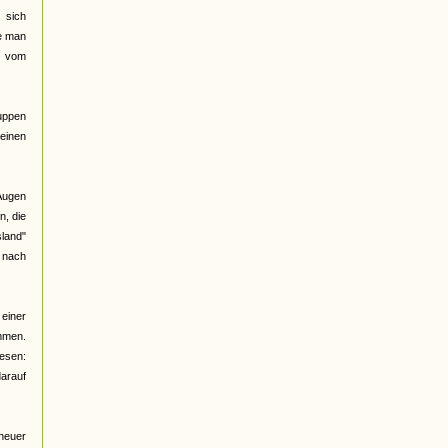
 sich
be man
d vom
ruppen
meinen
 Augen
n, die
land"
e nach
 einer
ommen.
lesen:
arauf
 neuer