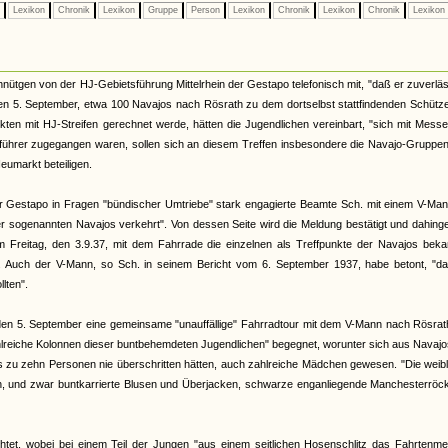
e
Lexikon
Chronik
Lexikon
Gruppe
Person
Lexikon
Chronik
Lexikon
Chronik
Lexikon
nütgen von der HJ-Gebietsführung Mittelrhein der Gestapo telefonisch mit, "daß er zuverläs
n 5. September, etwa 100 Navajos nach Rösrath zu dem dortselbst stattfindenden Schütze
ikten mit HJ-Streifen gerechnet werde, hätten die Jugendlichen vereinbart, "sich mit Mess
ührer zugegangen waren, sollen sich an diesem Treffen insbesondere die Navajo-Gruppe
eumarkt beteiligen.
lner Gestapo in Fragen "bündischer Umtriebe" stark engagierte Beamte Sch. mit einem V-Ma
er sogenannten Navajos verkehrt". Von dessen Seite wird die Meldung bestätigt und dahin
 am Freitag, den 3.9.37, mit dem Fahrrade die einzelnen als Treffpunkte der Navajos bek
. Auch der V-Mann, so Sch. in seinem Bericht vom 6. September 1937, habe betont, "da
lten".
den 5. September eine gemeinsame "unauffällige" Fahrradtour mit dem V-Mann nach Rösrat
zahlreiche Kolonnen dieser buntbehemdeten Jugendlichen" begegnet, worunter sich aus Navaj
is zu zehn Personen nie überschritten hätten, auch zahlreiche Mädchen gewesen. "Die weib
ehen, und zwar buntkarrierte Blusen und Überjacken, schwarze enganliegende Manchesterröc
chtet, wobei bei einem Teil der Jungen "aus einem seitlichen Hosenschlitz das Fahrtenme