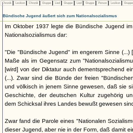
Chronik
Lexikon
Chronik
Gruppe
Lied
Gruppe
Lied
Gruppe
Person
Lexikon
Grupp
Bündische Jugend äußert sich zum Nationalsozialismus
Im Oktober 1937 legte die Bündische Jugend im 
Nationalsozialismus dar:
"Die "Bündische Jugend" im engerem Sinne (...) [
Maße als im Gegensatz zum "Nationalsozialismus"
[wird] von der Diktatur auch dementsprechend ei
(...). Zwar sind die Bünde der freien "Bündisch
und völkisch in jenem Sinne gewesen, daß sie si
Geschichte, der deutschen Kultur zugehörig un
dem Schicksal ihres Landes bewußt gewesen sind. 
Zwar fand die Parole eines "Nationalen Sozialis
dieser Jugend, aber nie in der Form, daß damit ei