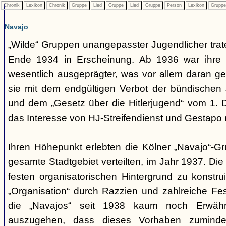
Chronik
Lexikon
Chronik
Gruppe
Lied
Gruppe
Lied
Gruppe
Person
Lexikon
Grupp
Navajo
„Wilde“ Gruppen unangepasster Jugendlicher trate
Ende 1934 in Erscheinung. Ab 1936 war ihre 
wesentlich ausgeprägter, was vor allem daran ge
sie mit dem endgültigen Verbot der bündischen
und dem „Gesetz über die Hitlerjugend“ vom 1. 
das Interesse von HJ-Streifendienst und Gestapo 
Ihren Höhepunkt erlebten die Kölner „Navajo“-Gr
gesamte Stadtgebiet verteilten, im Jahr 1937. Di
festen organisatorischen Hintergrund zu konstru
„Organisation“ durch Razzien und zahlreiche F
die „Navajos“ seit 1938 kaum noch Erwähn
auszugehen, dass dieses Vorhaben zumindes