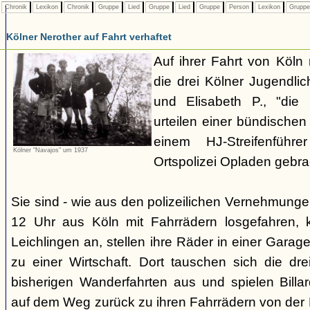
Chronik
Lexikon
Chronik
Gruppe
Lied
Gruppe
Lied
Gruppe
Person
Lexikon
Grupp
Kölner Nerother auf Fahrt verhaftet
Auf ihrer Fahrt von Köln
die drei Kölner Jugendli
und Elisabeth P., "die
urteilen einer bündische
einem HJ-Streifenführ
Kölner "Navajos" um 1937
Ortspolizei Opladen gebra
Sie sind - wie aus den polizeilichen Vernehmunge
12 Uhr aus Köln mit Fahrrädern losgefahren,
Leichlingen an, stellen ihre Räder in einer Gara
zu einer Wirtschaft. Dort tauschen sich die dre
bisherigen Wanderfahrten aus und spielen Billar
auf dem Weg zurück zu ihren Fahrrädern von der H