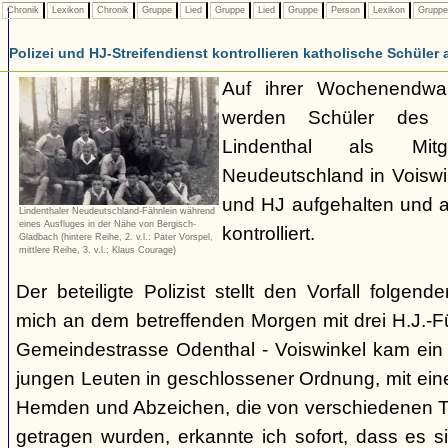
Chronik
Lexikon
Chronik
Gruppe
Lied
Gruppe
Lied
Gruppe
Person
Lexikon
Grupp
Polizei und HJ-Streifendienst kontrollieren katholische Schüler 
Auf ihrer Wochenendwa
werden Schüler des 
Lindenthal als Mit
Neudeutschland in Voiswi
und HJ aufgehalten und a
Lindenthaler Neudeutschland-Fähnlein während
eines Ausfluges in der Nähe von Bergisch-
kontrolliert.
Gladbach (hintere Reihe, 2. v.l.: Pater Vorspel,
mittlere Reihe, 3. v.l.: Klaus Courage)
Der beteiligte Polizist stellt den Vorfall folgen
mich an dem betreffenden Morgen mit drei H.J.-Füh
Gemeindestrasse Odenthal - Voiswinkel kam ein
jungen Leuten in geschlossener Ordnung, mit ein
Hemden und Abzeichen, die von verschiedenen T
getragen wurden, erkannte ich sofort, dass es s