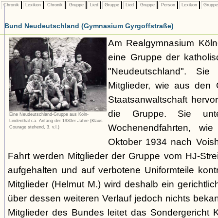
Chronik
Lexikon
Chronik
Gruppe
Lied
Gruppe
Lied
Gruppe
Person
Lexikon
Grupp
Bund Neudeutschland (Gymnasium Gyrgoffstraße)
Am Realgymnasium Köln-
eine Gruppe der katholis
"Neudeutschland". Sie
Mitglieder, wie aus den 
Staatsanwaltschaft hervor
die Gruppe. Sie unt
Eine Neudeutschland-Gruppe aus Köln-
Lindenthal ca. Anfang der 1930er Jahre (Klaus
Wochenendfahrten, wie
Courage stehend, 3. v.l.)
Oktober 1934 nach Voish
Fahrt werden Mitglieder der Gruppe vom HJ-Strei
aufgehalten und auf verbotene Uniformteile kontro
Mitglieder (Helmut M.) wird deshalb ein gerichtlic
über dessen weiteren Verlauf jedoch nichts bekann
Mitglieder des Bundes leitet das Sondergericht 