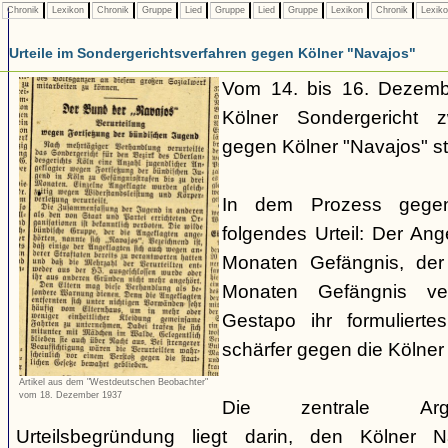
Chronik
Lexikon
Chronik
Gruppe
Lied
Gruppe
Lied
Gruppe
Lexikon
Chronik
Lexik
Urteile im Sondergerichtsverfahren gegen Kölner "Navajos"
Vom 14. bis 16. Dezemb
Kölner Sondergericht z
gegen Kölner "Navajos" sta
In dem Prozess gege
folgendes Urteil: Der Ang
Monaten Gefängnis, der
Monaten Gefängnis ver
Gestapo ihr formulierte
schärfer gegen die Kölne
Artikel aus dem "Westdeutschen Beobachter"
vom 18. Dezember 1937
Die zentrale Argum
Urteilsbegründung liegt darin, den Kölner N