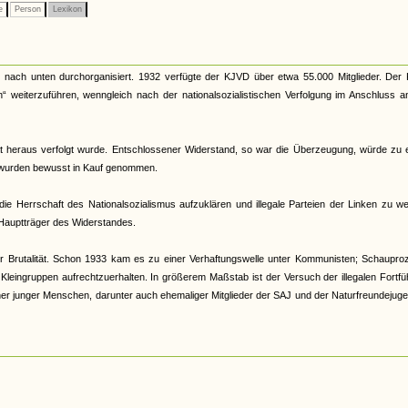
e
Person
Lexikon
 nach unten durchorganisiert. 1932 verfügte der KJVD über etwa 55.000 Mitglieder. Der
“ weiterzuführen, wenngleich nach der nationalsozialistischen Verfolgung im Anschluss a
ität heraus verfolgt wurde. Entschlossener Widerstand, so war die Überzeugung, würde zu
i wurden bewusst in Kauf genommen.
 die Herrschaft des Nationalsozialismus aufzuklären und illegale Parteien der Linken zu w
Hauptträger des Widerstandes.
er Brutalität. Schon 1933 kam es zu einer Verhaftungswelle unter Kommunisten; Schaupro
n Kleingruppen aufrechtzuerhalten. In größerem Maßstab ist der Versuch der illegalen Fortf
ner junger Menschen, darunter auch ehemaliger Mitglieder der SAJ und der Naturfreundejuge