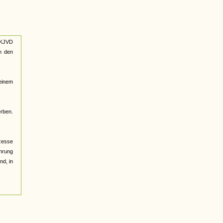
 KJVD
n den
 einem
erben.
zesse
ührung
nd, in