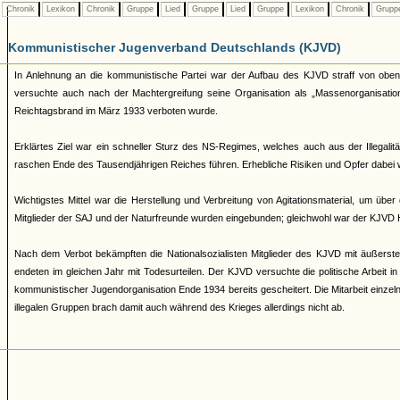
Chronik
Lexikon
Chronik
Gruppe
Lied
Gruppe
Lied
Gruppe
Lexikon
Chronik
Grupp
Kommunistischer Jugenverband Deutschlands (KJVD)
In Anlehnung an die kommunistische Partei war der Aufbau des KJVD straff von oben
versuchte auch nach der Machtergreifung seine Organisation als „Massenorganisation
Reichtagsbrand im März 1933 verboten wurde.
Erklärtes Ziel war ein schneller Sturz des NS-Regimes, welches auch aus der Illegal
raschen Ende des Tausendjährigen Reiches führen. Erhebliche Risiken und Opfer dabe
Wichtigstes Mittel war die Herstellung und Verbreitung von Agitationsmaterial, um über
Mitglieder der SAJ und der Naturfreunde wurden eingebunden; gleichwohl war der KJVD 
Nach dem Verbot bekämpften die Nationalsozialisten Mitglieder des KJVD mit äußerst
endeten im gleichen Jahr mit Todesurteilen. Der KJVD versuchte die politische Arbeit i
kommunistischer Jugendorganisation Ende 1934 bereits gescheitert. Die Mitarbeit einzel
illegalen Gruppen brach damit auch während des Krieges allerdings nicht ab.