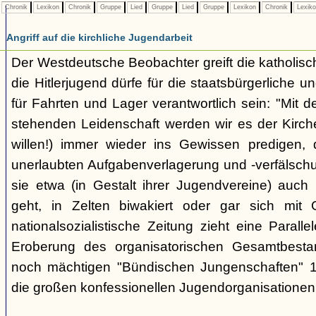
Chronik
Lexikon
Chronik
Gruppe
Lied
Gruppe
Lied
Gruppe
Lexikon
Chronik
Lexik
Angriff auf die kirchliche Jugendarbeit
Der Westdeutsche Beobachter greift die katholisch
die Hitlerjugend dürfe für die staatsbürgerliche un
für Fahrten und Lager verantwortlich sein: "Mit
stehenden Leidenschaft werden wir es der Kirche
willen!) immer wieder ins Gewissen predigen, 
unerlaubten Aufgabenverlagerung und -verfälsch
sie etwa (in Gestalt ihrer Jugendvereine) auch k
geht, in Zelten biwakiert oder gar sich mit G
nationalsozialistische Zeitung zieht eine Paralle
Eroberung des organisatorischen Gesamtbest
noch mächtigen "Bündischen Jungenschaften" 1
die großen konfessionellen Jugendorganisationen