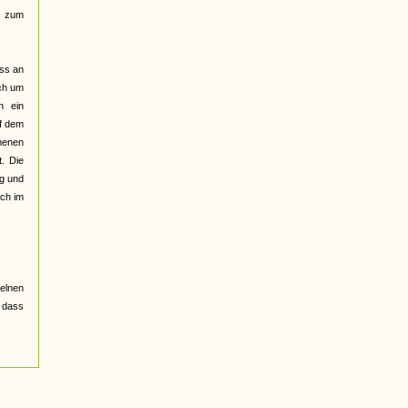
ts zum
uss an
ich um
n ein
uf dem
mmenen
. Die
ng und
ich im
elnen
 dass