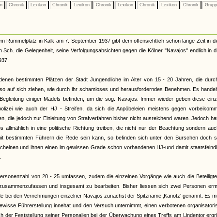
on
Chronik
Lexikon
Chronik
Lexikon
Chronik
Lexikon
Chronik
Lexikon
Chronik
Grup
m Rummelplatz in Kalk am 7. September 1937 gibt dem offensichtlich schon lange Zeit in 
h. die Gelegenheit, seine Verfolgungsabsichten gegen die Kölner "Navajos" endlich in d
937:
edenen bestimmten Plätzen der Stadt Jungendliche im Alter von 15 - 20 Jahren, die durc
enso auf sich ziehen, wie durch ihr schamloses und herausforderndes Benehmen. Es handel
 Begleitung einiger Mädels befinden, um die sog. Navajos. Immer wieder geben diese ein
olizei wie auch der HJ - Streifen, da sich die Anpöbeleien meistens gegen vorbeikom
en, die jedoch zur Einleitung von Strafverfahren bisher nicht ausreichend waren. Jedoch ha
allmählich in eine politische Richtung treiben, die nicht nur der Beachtung sondern auc
it bestimmten Führern die Rede sein kann, so befinden sich unter den Burschen doch s
scheinen und ihnen einen im gewissen Grade schon vorhandenen HJ-und damit staatsfeindl
.
 Personenzahl von 20 - 25 umfassen, zudem die einzelnen Vorgänge wie auch die Beteiligte
e zusammenzufassen und insgesamt zu bearbeiten. Bisher liessen sich zwei Personen ermi
wurde bei den Vernehmungen einzelner Navajos zunächst der Spitzname ‚Kanotz' genannt. Es 
ewisse Führerstellung innehat und den Versuch unternimmt, einen verbotenen organisatori
h der Feststellung seiner Personalien bei der Überwachung eines Treffs am Lindentor ergri