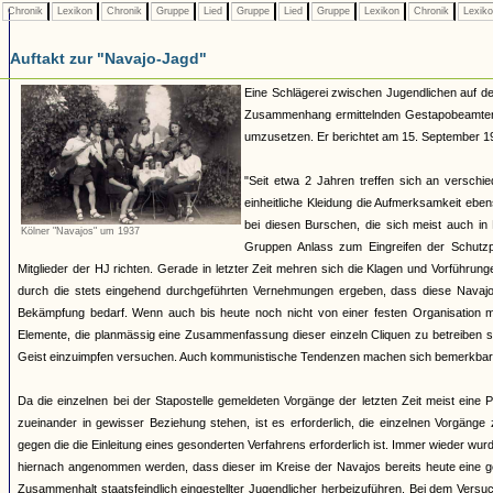
Chronik
Lexikon
Chronik
Gruppe
Lied
Gruppe
Lied
Gruppe
Lexikon
Chronik
Lexik
Auftakt zur "Navajo-Jagd"
Eine Schlägerei zwischen Jugendlichen auf de
Zusammenhang ermittelnden Gestapobeamten Sc
umzusetzen. Er berichtet am 15. September 1
"Seit etwa 2 Jahren treffen sich an verschi
einheitliche Kleidung die Aufmerksamkeit eb
bei diesen Burschen, die sich meist auch in
Kölner "Navajos" um 1937
Gruppen Anlass zum Eingreifen der Schutzp
Mitglieder der HJ richten. Gerade in letzter Zeit mehren sich die Klagen und Vorführung
durch die stets eingehend durchgeführten Vernehmungen ergeben, dass diese Navajos 
Bekämpfung bedarf. Wenn auch bis heute noch nicht von einer festen Organisation m
Elemente, die planmässig eine Zusammenfassung dieser einzeln Cliquen zu betreiben 
Geist einzuimpfen versuchen. Auch kommunistische Tendenzen machen sich bemerkbar
Da die einzelnen bei der Stapostelle gemeldeten Vorgänge der letzten Zeit meist eine
zueinander in gewisser Beziehung stehen, ist es erforderlich, die einzelnen Vorgäng
gegen die die Einleitung eines gesonderten Verfahrens erforderlich ist. Immer wieder 
hiernach angenommen werden, dass dieser im Kreise der Navajos bereits heute eine g
Zusammenhalt staatsfeindlich eingestellter Jugendlicher herbeizuführen. Bei dem Versuc