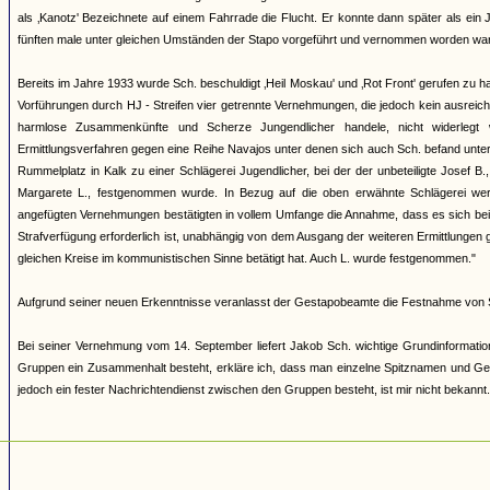
als ‚Kanotz' Bezeichnete auf einem Fahrrade die Flucht. Er konnte dann später als ein J
fünften male unter gleichen Umständen der Stapo vorgeführt und vernommen worden war
Bereits im Jahre 1933 wurde Sch. beschuldigt ‚Heil Moskau' und ‚Rot Front' gerufen zu 
Vorführungen durch HJ - Streifen vier getrennte Vernehmungen, die jedoch kein ausreich
harmlose Zusammenkünfte und Scherze Jungendlicher handele, nicht widerlegt w
Ermittlungsverfahren gegen eine Reihe Navajos unter denen sich auch Sch. befand unte
Rummelplatz in Kalk zu einer Schlägerei Jugendlicher, bei der der unbeteiligte Jose
Margarete L., festgenommen wurde. In Bezug auf die oben erwähnte Schlägerei wer
angefügten Vernehmungen bestätigten in vollem Umfange die Annahme, dass es sich bei 
Strafverfügung erforderlich ist, unabhängig von dem Ausgang der weiteren Ermittlungen 
gleichen Kreise im kommunistischen Sinne betätigt hat. Auch L. wurde festgenommen."
Aufgrund seiner neuen Erkenntnisse veranlasst der Gestapobeamte die Festnahme von 
Bei seiner Vernehmung vom 14. September liefert Jakob Sch. wichtige Grundinformati
Gruppen ein Zusammenhalt besteht, erkläre ich, dass man einzelne Spitznamen und Ge
jedoch ein fester Nachrichtendienst zwischen den Gruppen besteht, ist mir nicht bekannt.