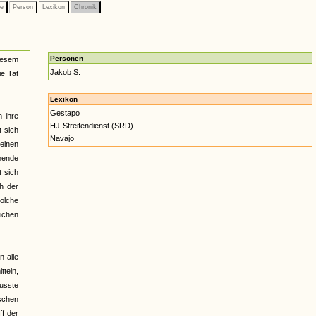
pe
Person
Lexikon
Chronik
Personen
diesem
Jakob S.
ie Tat
Lexikon
Gestapo
h ihre
HJ-Streifendienst (SRD)
t sich
Navajo
zelnen
mende
t sich
h der
olche
ichen
n alle
tteln,
musste
schen
ff der