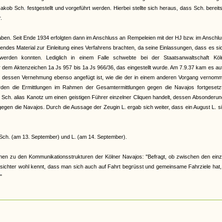
akob Sch. festgestellt und vorgeführt werden. Hierbei stellte sich heraus, dass Sch. berei
.
haben. Seit Ende 1934 erfolgten dann im Anschluss an Rempeleien mit der HJ bzw. im Anschl
endes Material zur Einleitung eines Verfahrens brachten, da seine Einlassungen, dass es s
erden konnten. Lediglich in einem Falle schwebte bei der Staatsanwaltschaft Köl
r dem Aktenzeichen 1a Js 957 bis 1a Js 966/36, das eingestellt wurde. Am 7.9.37 kam es a
f B., dessen Vernehmung ebenso angefügt ist, wie die der in einem anderen Vorgang verno
den die Ermittlungen im Rahmen der Gesamtermittlungen gegen die Navajos fortgesetzt
Sch. alias Kanotz um einen geistigen Führer einzelner Cliquen handelt, dessen Absonderu
gegen die Navajos. Durch die Aussage der Zeugin L. ergab sich weiter, dass ein August L. s
Sch. (am 13. September) und L. (am 14. September).
onen zu den Kommunikationsstrukturen der Kölner Navajos: "Befragt, ob zwischen den einz
sichter wohl kennt, dass man sich auch auf Fahrt begrüsst und gemeinsame Fahrziele hat,
"