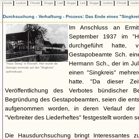
Chronik
Lexikon
Chronik
Gruppe
Lied
Gruppe
Lied
Gruppe
Lexikon
Chronik
Lexik
Durchsuchung - Verhaftung - Prozess: Das Ende eines "Singkre
Im Anschluss an Ermit
September 1937 im "H
durchgeführt hatte, 
Gestapobeamte Sch. ein
Hermann Sch., der im Jul
"Haus Steeg" in Rösrath: Hier wurde die
Gestapo erstmals auf den "Singkreis"
einen "Singkreis" mehrer
aufmerksam.
hatte. "Da dieser Zei
Veröffentlichung des Verbotes bündischer Be
Begründung des Gestapobeamten, seien die ents
aufgenommen worden, in deren Verlauf der V
"Verbreiter des Liederheftes" festgestellt worden se
Die Hausdurchsuchung bringt Interessantes z