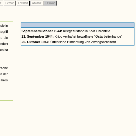
pe
Person
Lexikon
Chronik
Lexikon
sie in
September/Oktober 1944:
Kriegszustand in Köln-Ehrenfeld
egriff
21. September 1944:
Kripo verhaftet bewaffnete "Ostarbeiterbande"
ss die
25. Oktober 1944:
Öffentliche Hinrichtung von Zwangsarbeitern
ndert
en ist
tsche
in der
ihres