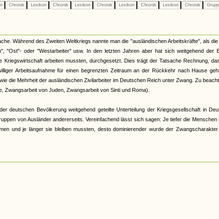
on
Chronik
Lexikon
Chronik
Lexikon
Chronik
Lexikon
Chronik
Lexikon
Chronik
Grup
he. Während des Zweiten Weltkriegs nannte man die "ausländischen Arbeitskräfte", als die 
", "Ost"- oder "Westarbeiter" usw. In den letzten Jahren aber hat sich weitgehend der B
he Kriegswirtschaft arbeiten mussten, durchgesetzt. Dies trägt der Tatsache Rechnung, da
lliger Arbeitsaufnahme für einen begrenzten Zeitraum an der Rückkehr nach Hause gehi
wie die Mehrheit der ausländischen Zivilarbeiter im Deutschen Reich unter Zwang. Zu beacht
ge, Zwangsarbeit von Juden, Zwangsarbeit von Sinti und Roma).
 deutschen Bevölkerung weitgehend geteilte Unterteilung der Kriegsgesellschaft in Deu
n Gruppen von Ausländer andererseits. Vereinfachend lässt sich sagen: Je tiefer die Menschen 
kamen und je länger sie bleiben mussten, desto dominierender wurde der Zwangscharakter 