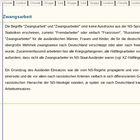
Chronik
Lexikon
Chronik
Gruppe
Lied
Gruppe
Lied
Gruppe
Lexikon
Chronik
Lexik
Zwangsarbeit
Die Begriffe "Zwangsarbeit" und "Zwangsarbeiter" sind keine Ausdrücke aus der NS-Sprac
Statistiken erscheinen, zumeist "Fremdarbeiter" oder einfach "Franzosen", "Russinnen
"Zwangsarbeiter" für die ausländischen Männer, Frauen und Kinder, die für die deutsc
übergroße Mehrheit zwangsweise nach Deutschland verschleppt oder aber nach freiwi
wurde. Zusammenfassend arbeiteten fast alle Kriegsgefangenen, alle Häftlingsarbeiter so
außerdem, dass nicht alle Zwangsarbeiter im NS-Staat Ausländer waren (vgl. KZ-Häftlin
Ein Grundzug des Ausländer-Einsatzes war die vom NS-Regime propagierte und von der
einerseits und die vor allem nach rassistischen Kriterien vielfach in sich differenzierte
rassistischen Hierarchie der NS-Ideologie standen, je später sie nach Deutschland 
Arbeitseinsatzes.