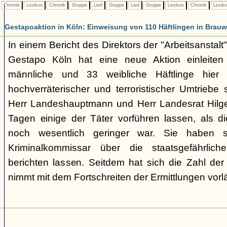
Chronik
Lexikon
Chronik
Gruppe
Lied
Gruppe
Lied
Gruppe
Lexikon
Chronik
Lexik
Gestapoaktion in Köln: Einweisung von 110 Häftlingen in Brauw
In einem Bericht des Direktors der "Arbeitsanstalt"
Gestapo Köln hat eine neue Aktion einleite
männliche und 33 weibliche Häftlinge hier u
hochverräterischer und terroristischer Umtriebe
Herr Landeshauptmann und Herr Landesrat Hilge
Tagen einige der Täter vorführen lassen, als di
noch wesentlich geringer war. Sie haben 
Kriminalkommissar über die staatsgefährlich
berichten lassen. Seitdem hat sich die Zahl der
nimmt mit dem Fortschreiten der Ermittlungen vorl