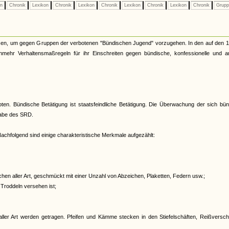
on
Chronik
Lexikon
Chronik
Lexikon
Chronik
Lexikon
Chronik
Lexikon
Chronik
Grup
nzen, um gegen Gruppen der verbotenen "Bündischen Jugend" vorzugehen. In den auf den 1.
unmehr Verhaltensmaßregeln für ihr Einschreiten gegen bündische, konfessionelle und a
oten. Bündische Betätigung ist staatsfeindliche Betätigung. Die Überwachung der sich bü
gabe des SRD.
achfolgend sind einige charakteristische Merkmale aufgezählt:
en aller Art, geschmückt mit einer Unzahl von Abzeichen, Plaketten, Federn usw.;
 Troddeln versehen ist;
ller Art werden getragen. Pfeifen und Kämme stecken in den Stiefelschäften, Reißversch