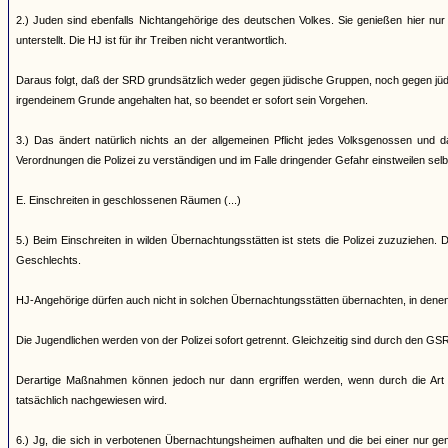
2.) Juden sind ebenfalls Nichtangehörige des deutschen Volkes. Sie genießen hier nur
unterstellt. Die HJ ist für ihr Treiben nicht verantwortlich.
Daraus folgt, daß der SRD grundsätzlich weder gegen jüdische Gruppen, noch gegen jüdis
irgendeinem Grunde angehalten hat, so beendet er sofort sein Vorgehen.
3.) Das ändert natürlich nichts an der allgemeinen Pflicht jedes Volksgenossen un
Verordnungen die Polizei zu verständigen und im Falle dringender Gefahr einstweilen selbs
E. Einschreiten in geschlossenen Räumen (...)
5.) Beim Einschreiten in wilden Übernachtungsstätten ist stets die Polizei zuzuziehen
Geschlechts.
HJ-Angehörige dürfen auch nicht in solchen Übernachtungsstätten übernachten, in de
Die Jugendlichen werden von der Polizei sofort getrennt. Gleichzeitig sind durch den GS
Derartige Maßnahmen können jedoch nur dann ergriffen werden, wenn durch die Art d
tatsächlich nachgewiesen wird.
6.) Jg, die sich in verbotenen Übernachtungsheimen aufhalten und die bei einer nur ge