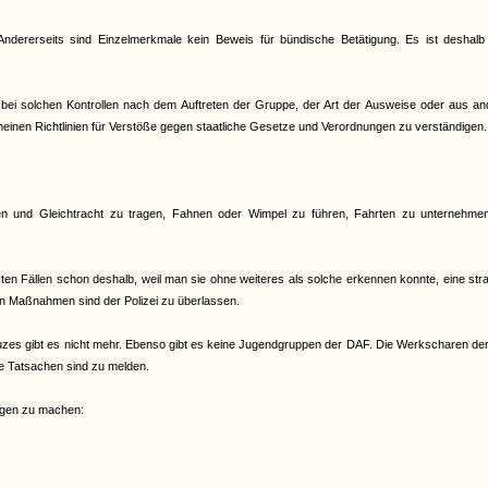
ndererseits sind Einzelmerkmale kein Beweis für bündische Betätigung. Es ist deshalb
ich bei solchen Kontrollen nach dem Auftreten der Gruppe, der Art der Ausweise oder aus a
emeinen Richtlinien für Verstöße gegen staatliche Gesetze und Verordnungen zu verständigen.
chen und Gleichtracht zu tragen, Fahnen oder Wimpel zu führen, Fahrten zu unternehme
isten Fällen schon deshalb, weil man sie ohne weiteres als solche erkennen konnte, eine str
en Maßnahmen sind der Polizei zu überlassen.
es gibt es nicht mehr. Ebenso gibt es keine Jugendgruppen der DAF. Die Werkscharen de
de Tatsachen sind zu melden.
ungen zu machen: