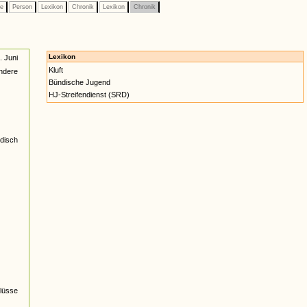
pe
Person
Lexikon
Chronik
Lexikon
Chronik
Lexikon
 Juni
Kluft
ndere
Bündische Jugend
HJ-Streifendienst (SRD)
ndisch
lüsse