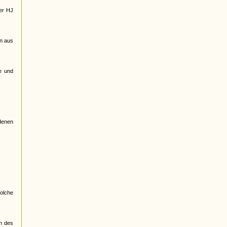
der HJ
en aus
e und
edenen
olche
en des