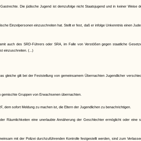
 Gastrechte. Die jüdische Jugend ist demzufolge nicht Staatsjugend und in keiner Weise 
che Einzelpersonen einzuschreiten hat. Stellt er fest, daß er infolge Unkenntnis einen Jud
d damit auch des SRD-Führers oder SRA, im Falle von Verstößen gegen staatliche Gesetz
t einzuschreiten. (...)
. Das gleiche gilt bei der Feststellung von gemeinsamem Übernachten Jugendlicher verschi
nen gemischte Gruppen von Erwachsenen übernachten.
RF, dem sofort Meldung zu machen ist, die Eltern der Jugendlichen zu benachrichtigen.
er Räumlichkeiten eine unerlaubte Annäherung der Geschlechter ermöglicht oder eine s
meinsam mit der Polizei durchzuführenden Kontrolle festgestellt werden, sind zum Verlass