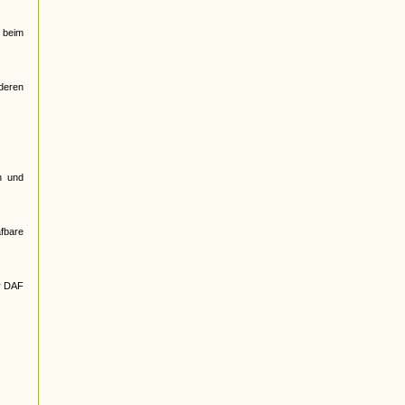
 beim
nderen
n und
afbare
r DAF