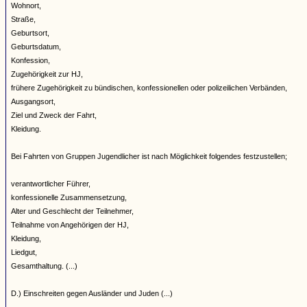
Wohnort,
Straße,
Geburtsort,
Geburtsdatum,
Konfession,
Zugehörigkeit zur HJ,
frühere Zugehörigkeit zu bündischen, konfessionellen oder polizeilichen Verbänden,
Ausgangsort,
Ziel und Zweck der Fahrt,
Kleidung.
Bei Fahrten von Gruppen Jugendlicher ist nach Möglichkeit folgendes festzustellen;
verantwortlicher Führer,
konfessionelle Zusammensetzung,
Alter und Geschlecht der Teilnehmer,
Teilnahme von Angehörigen der HJ,
Kleidung,
Liedgut,
Gesamthaltung. (...)
D.) Einschreiten gegen Ausländer und Juden (...)