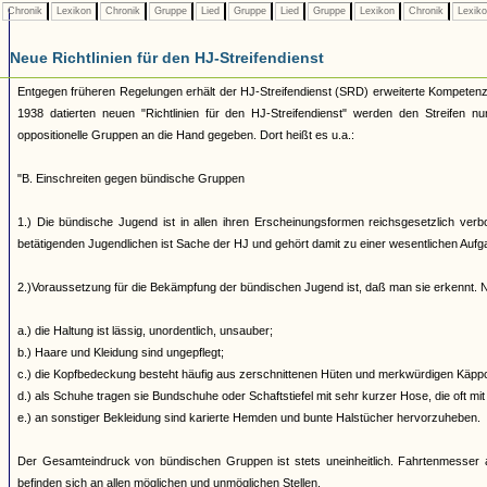
Chronik
Lexikon
Chronik
Gruppe
Lied
Gruppe
Lied
Gruppe
Lexikon
Chronik
Lexik
Neue Richtlinien für den HJ-Streifendienst
Entgegen früheren Regelungen erhält der HJ-Streifendienst (SRD) erweiterte Kompete
1938 datierten neuen "Richtlinien für den HJ-Streifendienst" werden den Streifen n
oppositionelle Gruppen an die Hand gegeben. Dort heißt es u.a.:
"B. Einschreiten gegen bündische Gruppen
1.) Die bündische Jugend ist in allen ihren Erscheinungsformen reichsgesetzlich verb
betätigenden Jugendlichen ist Sache der HJ und gehört damit zu einer wesentlichen Auf
2.)Voraussetzung für die Bekämpfung der bündischen Jugend ist, daß man sie erkennt. N
a.) die Haltung ist lässig, unordentlich, unsauber;
b.) Haare und Kleidung sind ungepflegt;
c.) die Kopfbedeckung besteht häufig aus zerschnittenen Hüten und merkwürdigen Käppch
d.) als Schuhe tragen sie Bundschuhe oder Schaftstiefel mit sehr kurzer Hose, die oft mit
e.) an sonstiger Bekleidung sind karierte Hemden und bunte Halstücher hervorzuheben.
Der Gesamteindruck von bündischen Gruppen ist stets uneinheitlich. Fahrtenmesser a
befinden sich an allen möglichen und unmöglichen Stellen.