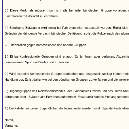
3.) Diese Merkmale müssen nun nicht alle bei jeder bündischen Gruppe vorliegen. A
Einschreiten mit Vorsicht zu verfahren.
4.) Bündische Betätigung wird meist bei Fahrtkontrollen festgestellt werden. Ergibt s
Gründen der dringende Verdacht bündischer Betätigung, so ist die Polizei nach den allg
C. Einschreiten gegen konfessionelle und andere Gruppen
1.) Einige konfessionelle Gruppen sind erlaubt. Es ist ihnen aber verboten, Abzei
gemeinsamen Sport und Wehrsport zu treiben.
2.) Wird also eine konfessionelle Gruppe beobachtet und festgestellt, so liegt in den me
Handlung vor. Es ist daher wie bei den bündischen Gruppen zu verfahren und die weiter
3.) Jugendgruppen des Reichsnährstandes, des Guttempler-Ordens und des Roten Kreuz
dürfen nur über 18 Jahre alte Personen aufnehmen. Etwa damit nicht in Einklang stehen
4.) Bei Fahrten einzelner Jugendlicher, die beanstandet werden, sind folgende Feststell
Name,
Vorname,