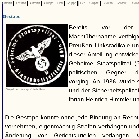
Chronik
Lexikon
Chronik
Gruppe
Lied
Gruppe
Lied
Gruppe
Lexikon
Chronik
Lexik
Gestapo
Bereits vor der nat
Machtübernahme verfolgte 
Preußen Linksradikale u
dieser Abteilung entwicke
Geheime Staatspolizei (
politischen Gegner de
vorging. Ab 1936 wurde si
und der Sicherheitspolize
Siegel der Gestapo-Stelle Köln
fortan Heinrich Himmler u
Die Gestapo konnte ohne jede Bindung an Rech
vornehmen, eigenmächtig Strafen verhängen und
Änderung von Gerichtsurteilen verlangen. Wi