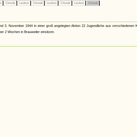
on
Chronik
Lexikon
Chronik
Lexikon
Chronik
Lexikon
Chronik
und 3. November 1944 in einer groß angelegten Aktion 22 Jugendliche aus verschiedenen K
ber 2 Wochen in Brauweiler einsitzen.