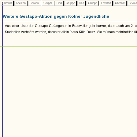
Chronik
Lexikon
Chronik
Gruppe
Lied
Gruppe
Lied
Gruppe
Lexikon
Chronik
Lexik
Weitere Gestapo-Aktion gegen Kölner Jugendliche
Aus einer Liste der Gestapo-Gefangenen in Brauweiler geht hervor, dass auch am 2. 
Stadtteilen verhaftet werden, darunter allein 9 aus Köln-Deutz. Sie müssen mehrheitlich ü