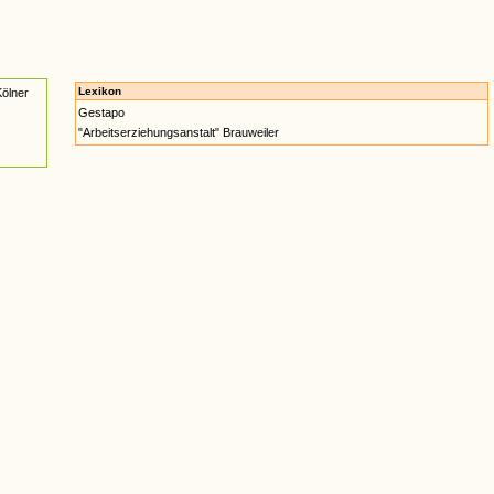
Lexikon
ölner
Gestapo
"Arbeitserziehungsanstalt" Brauweiler