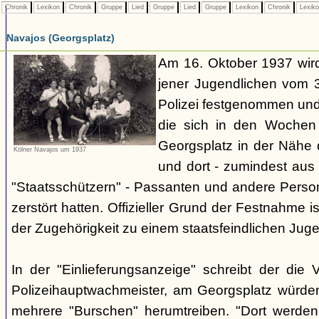
Chronik
Lexikon
Chronik
Gruppe
Lied
Gruppe
Lied
Gruppe
Lexikon
Chronik
Lexik
Navajos (Georgsplatz)
Am 16. Oktober 1937 wird
jener Jugendlichen vom 3.
Polizei festgenommen un
die sich in den Woche
Georgsplatz in der Nähe 
Kölner Navajos um 1937
und dort - zumindest aus 
"Staatsschützern" - Passanten und andere Person
zerstört hatten. Offizieller Grund der Festnahme is
der Zugehörigkeit zu einem staatsfeindlichen Jug
In der "Einlieferungsanzeige" schreibt der die 
Polizeihauptwachmeister, am Georgsplatz würde
mehrere "Burschen" herumtreiben. "Dort werde