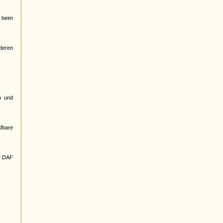
 beim
nderen
n und
afbare
r DAF