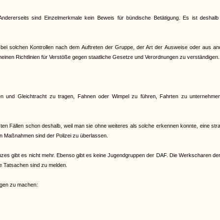
ndererseits sind Einzelmerkmale kein Beweis für bündische Betätigung. Es ist deshalb
ich bei solchen Kontrollen nach dem Auftreten der Gruppe, der Art der Ausweise oder aus a
emeinen Richtlinien für Verstöße gegen staatliche Gesetze und Verordnungen zu verständigen.
chen und Gleichtracht zu tragen, Fahnen oder Wimpel zu führen, Fahrten zu unternehme
isten Fällen schon deshalb, weil man sie ohne weiteres als solche erkennen konnte, eine str
en Maßnahmen sind der Polizei zu überlassen.
es gibt es nicht mehr. Ebenso gibt es keine Jugendgruppen der DAF. Die Werkscharen de
de Tatsachen sind zu melden.
ungen zu machen: