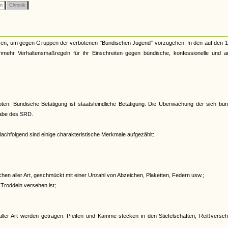
on
Chronik
nzen, um gegen Gruppen der verbotenen "Bündischen Jugend" vorzugehen. In den auf den 1.
unmehr Verhaltensmaßregeln für ihr Einschreiten gegen bündische, konfessionelle und a
oten. Bündische Betätigung ist staatsfeindliche Betätigung. Die Überwachung der sich bü
gabe des SRD.
achfolgend sind einige charakteristische Merkmale aufgezählt:
en aller Art, geschmückt mit einer Unzahl von Abzeichen, Plaketten, Federn usw.;
 Troddeln versehen ist;
ller Art werden getragen. Pfeifen und Kämme stecken in den Stiefelschäften, Reißversch