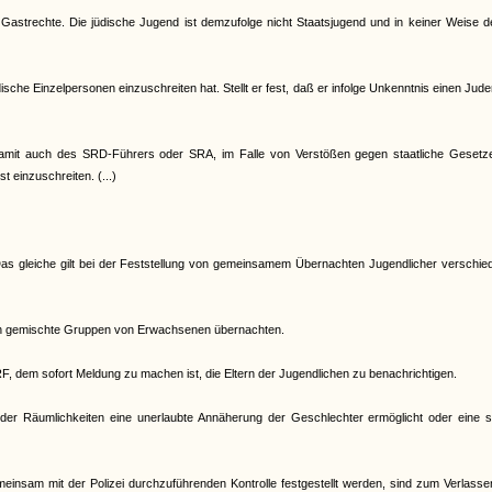
 Gastrechte. Die jüdische Jugend ist demzufolge nicht Staatsjugend und in keiner Weise 
che Einzelpersonen einzuschreiten hat. Stellt er fest, daß er infolge Unkenntnis einen Jud
d damit auch des SRD-Führers oder SRA, im Falle von Verstößen gegen staatliche Gesetz
t einzuschreiten. (...)
. Das gleiche gilt bei der Feststellung von gemeinsamem Übernachten Jugendlicher verschi
nen gemischte Gruppen von Erwachsenen übernachten.
RF, dem sofort Meldung zu machen ist, die Eltern der Jugendlichen zu benachrichtigen.
er Räumlichkeiten eine unerlaubte Annäherung der Geschlechter ermöglicht oder eine s
meinsam mit der Polizei durchzuführenden Kontrolle festgestellt werden, sind zum Verlass