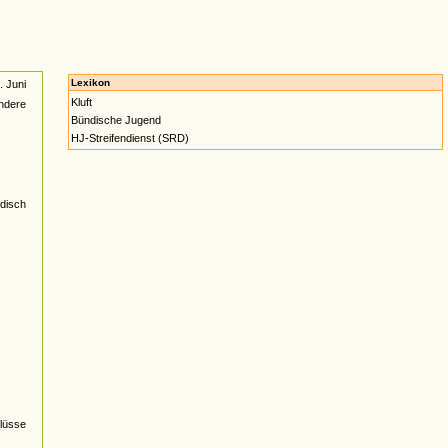
Lexikon
 Juni
Kluft
ndere
Bündische Jugend
HJ-Streifendienst (SRD)
ndisch
lüsse