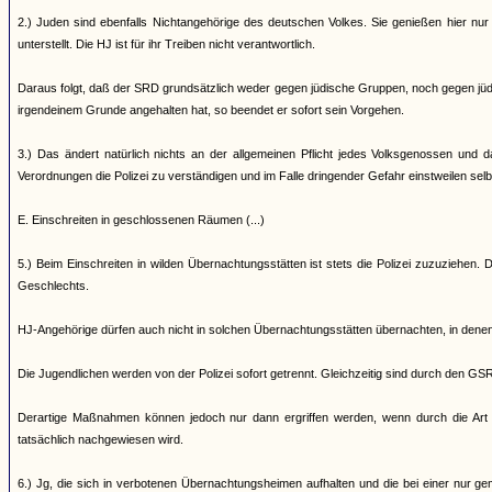
2.) Juden sind ebenfalls Nichtangehörige des deutschen Volkes. Sie genießen hier nur
unterstellt. Die HJ ist für ihr Treiben nicht verantwortlich.
Daraus folgt, daß der SRD grundsätzlich weder gegen jüdische Gruppen, noch gegen jüdis
irgendeinem Grunde angehalten hat, so beendet er sofort sein Vorgehen.
3.) Das ändert natürlich nichts an der allgemeinen Pflicht jedes Volksgenossen un
Verordnungen die Polizei zu verständigen und im Falle dringender Gefahr einstweilen selbs
E. Einschreiten in geschlossenen Räumen (...)
5.) Beim Einschreiten in wilden Übernachtungsstätten ist stets die Polizei zuzuziehen
Geschlechts.
HJ-Angehörige dürfen auch nicht in solchen Übernachtungsstätten übernachten, in de
Die Jugendlichen werden von der Polizei sofort getrennt. Gleichzeitig sind durch den GS
Derartige Maßnahmen können jedoch nur dann ergriffen werden, wenn durch die Art d
tatsächlich nachgewiesen wird.
6.) Jg, die sich in verbotenen Übernachtungsheimen aufhalten und die bei einer nur ge