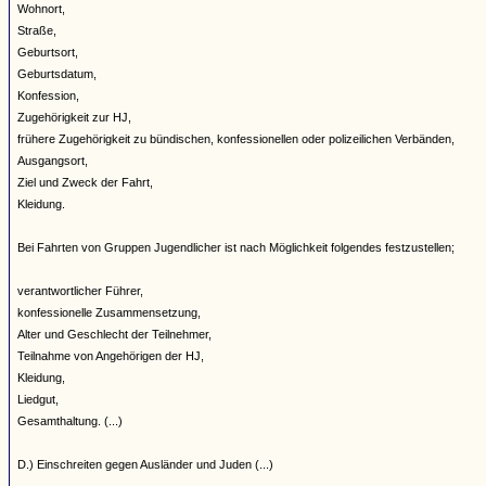
Wohnort,
Straße,
Geburtsort,
Geburtsdatum,
Konfession,
Zugehörigkeit zur HJ,
frühere Zugehörigkeit zu bündischen, konfessionellen oder polizeilichen Verbänden,
Ausgangsort,
Ziel und Zweck der Fahrt,
Kleidung.
Bei Fahrten von Gruppen Jugendlicher ist nach Möglichkeit folgendes festzustellen;
verantwortlicher Führer,
konfessionelle Zusammensetzung,
Alter und Geschlecht der Teilnehmer,
Teilnahme von Angehörigen der HJ,
Kleidung,
Liedgut,
Gesamthaltung. (...)
D.) Einschreiten gegen Ausländer und Juden (...)