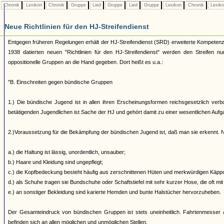
Chronik
Lexikon
Chronik
Gruppe
Lied
Gruppe
Lied
Gruppe
Lexikon
Chronik
Lexik
Neue Richtlinien für den HJ-Streifendienst
Entgegen früheren Regelungen erhält der HJ-Streifendienst (SRD) erweiterte Kompete
1938 datierten neuen "Richtlinien für den HJ-Streifendienst" werden den Streifen n
oppositionelle Gruppen an die Hand gegeben. Dort heißt es u.a.:
"B. Einschreiten gegen bündische Gruppen
1.) Die bündische Jugend ist in allen ihren Erscheinungsformen reichsgesetzlich verb
betätigenden Jugendlichen ist Sache der HJ und gehört damit zu einer wesentlichen Auf
2.)Voraussetzung für die Bekämpfung der bündischen Jugend ist, daß man sie erkennt. N
a.) die Haltung ist lässig, unordentlich, unsauber;
b.) Haare und Kleidung sind ungepflegt;
c.) die Kopfbedeckung besteht häufig aus zerschnittenen Hüten und merkwürdigen Käppch
d.) als Schuhe tragen sie Bundschuhe oder Schaftstiefel mit sehr kurzer Hose, die oft mit
e.) an sonstiger Bekleidung sind karierte Hemden und bunte Halstücher hervorzuheben.
Der Gesamteindruck von bündischen Gruppen ist stets uneinheitlich. Fahrtenmesser a
befinden sich an allen möglichen und unmöglichen Stellen.