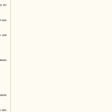
der HJ
en aus
e und
edenen
olche
en des