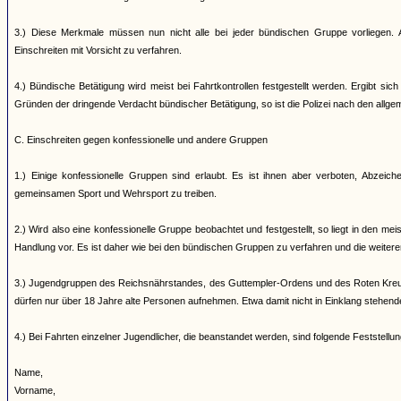
3.) Diese Merkmale müssen nun nicht alle bei jeder bündischen Gruppe vorliegen. A
Einschreiten mit Vorsicht zu verfahren.
4.) Bündische Betätigung wird meist bei Fahrtkontrollen festgestellt werden. Ergibt s
Gründen der dringende Verdacht bündischer Betätigung, so ist die Polizei nach den allg
C. Einschreiten gegen konfessionelle und andere Gruppen
1.) Einige konfessionelle Gruppen sind erlaubt. Es ist ihnen aber verboten, Abzei
gemeinsamen Sport und Wehrsport zu treiben.
2.) Wird also eine konfessionelle Gruppe beobachtet und festgestellt, so liegt in den me
Handlung vor. Es ist daher wie bei den bündischen Gruppen zu verfahren und die weiter
3.) Jugendgruppen des Reichsnährstandes, des Guttempler-Ordens und des Roten Kreuz
dürfen nur über 18 Jahre alte Personen aufnehmen. Etwa damit nicht in Einklang stehen
4.) Bei Fahrten einzelner Jugendlicher, die beanstandet werden, sind folgende Feststell
Name,
Vorname,