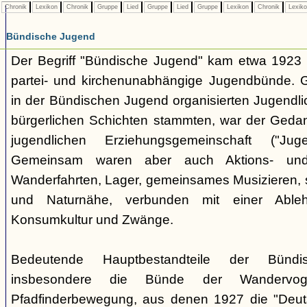
Chronik
Lexikon
Chronik
Gruppe
Lied
Gruppe
Lied
Gruppe
Lexikon
Chronik
Lexik
Bündische Jugend
Der Begriff "Bündische Jugend" kam etwa 1923 a
partei- und kirchenunabhängige Jugendbünde.
in der Bündischen Jugend organisierten Jugendli
bürgerlichen Schichten stammten, war der Geda
jugendlichen Erziehungsgemeinschaft ("Jug
Gemeinsam waren aber auch Aktions- und
Wanderfahrten, Lager, gemeinsames Musizieren, s
und Naturnähe, verbunden mit einer Ableh
Konsumkultur und Zwänge.
Bedeutende Hauptbestandteile der Bünd
insbesondere die Bünde der Wandervo
Pfadfinderbewegung, aus denen 1927 die "Deuts