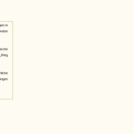
gen in
London
ische
 „Ring
nliche
ungen