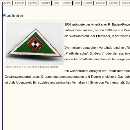
Chronik
Lexikon
Chronik
Gruppe
Lied
Gruppe
Lied
Gruppe
Lexikon
Chronik
Lexik
Pfadfinder
1907 gründete der Amerikaner R. Baden-Powell 
zahlreichen Ländern, schon 1909 auch in Deut
die Weltkonferenz der Pfadfinder, in der heut
Die meisten deutschen Verbände sind im „R
„Pfadfinderschaft St. Georg“ oder der aus e
deutscher Pfadfinderinnenbünde“ hervorgegang
Abzeichen der "Deutschen Pfadfinderschaft"
Ein wesentliches Anliegen der Pfadfinderschaft
Organisationsstrukturen, Gruppenzusammensetzungen und Regeln erleichtert. Das Lebe
wird als Übungsfeld für soziales und politisches Verhalten im Sinne von Partnerschaft, Sol