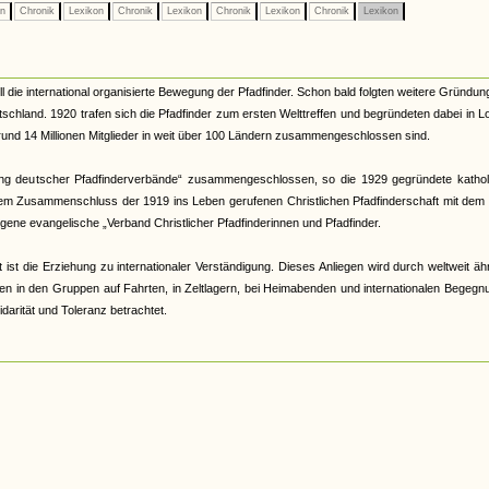
on
Chronik
Lexikon
Chronik
Lexikon
Chronik
Lexikon
Chronik
Lexikon
die international organisierte Bewegung der Pfadfinder. Schon bald folgten weitere Gründun
schland. 1920 trafen sich die Pfadfinder zum ersten Welttreffen und begründeten dabei in 
e rund 14 Millionen Mitglieder in weit über 100 Ländern zusammengeschlossen sind.
ing deutscher Pfadfinderverbände“ zusammengeschlossen, so die 1929 gegründete kathol
inem Zusammenschluss der 1919 ins Leben gerufenen Christlichen Pfadfinderschaft mit dem
ene evangelische „Verband Christlicher Pfadfinderinnen und Pfadfinder.
 ist die Erziehung zu internationaler Verständigung. Dieses Anliegen wird durch weltweit äh
n in den Gruppen auf Fahrten, in Zeltlagern, bei Heimabenden und internationalen Begegn
idarität und Toleranz betrachtet.