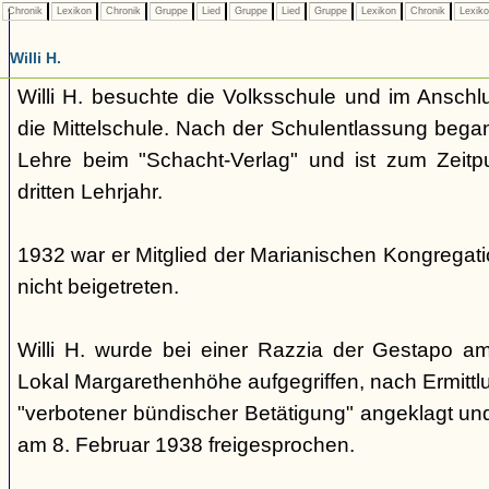
Chronik
Lexikon
Chronik
Gruppe
Lied
Gruppe
Lied
Gruppe
Lexikon
Chronik
Lexik
Willi H.
Willi H. besuchte die Volksschule und im Anschl
die Mittelschule. Nach der Schulentlassung bega
Lehre beim "Schacht-Verlag" und ist zum Zeit
dritten Lehrjahr.
1932 war er Mitglied der Marianischen Kongregatio
nicht beigetreten.
Willi H. wurde bei einer Razzia der Gestapo 
Lokal Margarethenhöhe aufgegriffen, nach Ermitt
"verbotener bündischer Betätigung" angeklagt un
am 8. Februar 1938 freigesprochen.