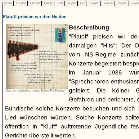
Chronik
Lexikon
Chronik
Gruppe
Lied
Gruppe
Lied
Gruppe
Lexikon
Chronik
Lexik
Platoff preisen wir den Helden
Beschreibung
"Platoff preisen wir d
damaligen "Hits": Der 
vom NS-Regime zunächs
Konzerte begeistert besp
im Januar 1936 wu
"Sprechchören enthusiasm
gefeiert. Die Kölner 
Aus dem Liederbuch eines Kölner Pfadfinders
Gefahren und berichtete,
Bündische solche Konzerte besuchen und sich i
Lied wünschen würden. Solche Konzerte sollten
öffentlich in "Kluft" auftretende Jugendliche
Gerichte überstellt werden.